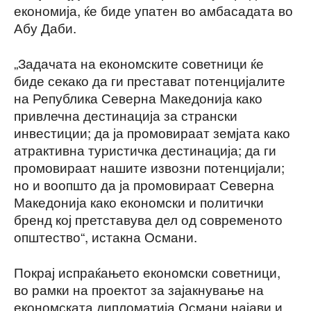
економија, ќе биде упатен во амбасадата во
Абу Даби.
„Задачата на економските советници ќе
биде секако да ги престават потенцијалите
на Република Северна Македонија како
привлечна дестинација за странски
инвестиции; да ја промовираат земјата како
атрактивна туристичка дестинација; да ги
промовираат нашите извозни потенцијали;
но и воопшто да ја промовираат Северна
Македонија како економски и политички
бренд кој претставува дел од современото
општество“, истакна Османи.
Покрај испраќањето економски советници,
во рамки на проектот за зајакнување на
економската дипломатија Османи најави и