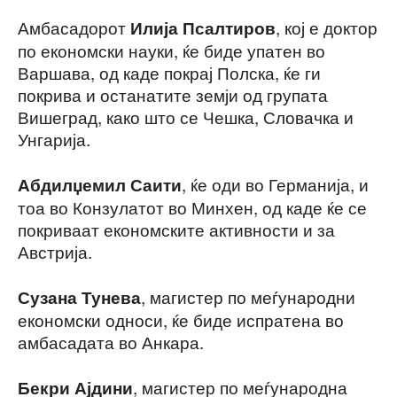
Амбасадорот
, кој е доктор
Илија Псалтиров
по економски науки, ќе биде упатен во
Варшава, од каде покрај Полска, ќе ги
покрива и останатите земји од групата
Вишеград, како што се Чешка, Словачка и
Унгарија.
, ќе оди во Германија, и
Абдилџемил Саити
тоа во Конзулатот во Минхен, од каде ќе се
покриваат економските активности и за
Австрија.
, магистер по меѓународни
Сузана Тунева
економски односи, ќе биде испратена во
амбасадата во Анкара.
, магистер по меѓународна
Бекри Ајдини