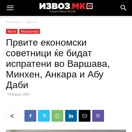
Почетна
Вести
Вести
Македонија
Првите економски
советници ќе бидат
испратени во Варшава,
Минхен, Анкара и Абу
Даби
19 април, 2021