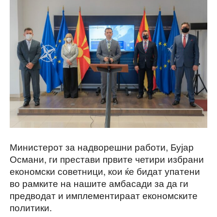
Министерот за надворешни работи, Бујар
Османи, ги престави првите четири избрани
економски советници, кои ќе бидат упатени
во рамките на нашите амбасади за да ги
предводат и имплементираат економските
политики.