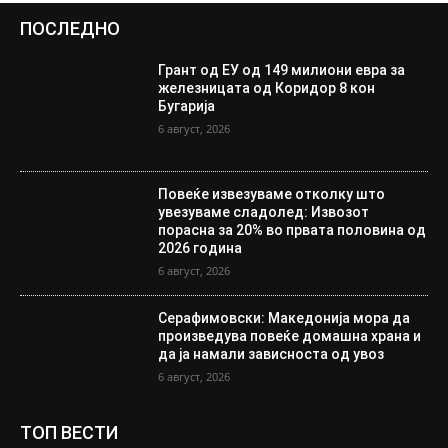
ПОСЛЕДНО
Грант од ЕУ од 149 милиони евра за
железницата од Коридор 8 кон
Бугарија
6 август, 2026
Повеќе извезуваме отколку што
увезуваме сладолед: Извозот
порасна за 20% во првата половина од
2026 година
6 август, 2026
Серафимовски: Македонија мора да
произведува повеќе домашна храна и
да ја намали зависноста од увоз
6 август, 2026
ТОП ВЕСТИ