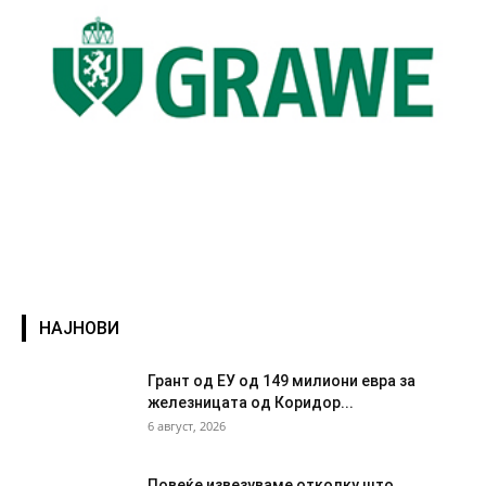
НАЈНОВИ
Грант од ЕУ од 149 милиони евра за
железницата од Коридор...
6 август, 2026
Повеќе извезуваме отколку што