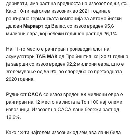
деривати, има раст на вредноста на извозот од 92,7%.
Како 10-ти најголем извозник во 2021 година е
рангирана германската компанија за автомобилски
делови
Маркарт
од Велес, со извоз вреден 95,6
милиони евра, кој бележи годишен раст од 26,1%.
На 11-то место е рангиран производителот на
акумулатори
ТАБ МАК
од Пробиштип, кој 2021 година
ја заврши со извоз вреден 92,2 милиони евра, што е
зголемување од 55,9% во споредба со претходната
2020 година.
Рудникот
САСА
со извоз вреден 88 милиони евра е
рангиран на 12 место на листата Топ 100 најголеми
извозници. Извозот на САСА лани бележи раст од
19,6%.
Како 13-ти најголем извозник од земјава лани била