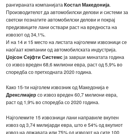
рангираната компанијата
Костал Македонија
.
Производителот да автомобилски делови и системи за
светски познатите автомобилски делови и покрај
предизвиците лани оствари раст на вредноста на
извозот од 34,1%.
И на 14 и 15 место на листата најголеми извозници се
наоѓаат компании од автомобилската индустрија.
Џојсон Сејфти Системс
ja заврши минатата година
со извоз вреден 68,6 милиони евра, раст од 5,9% во
споредба со претходната 2020 година.
Како 15-ти најголем извозник од Македонија е
Дрекслмајер
со извоз вреден 60,7 милиони евра,
раст од 1,9% во споредба со 2020 година.
Најголемите 15 извозници лани направиле вкупен
извоз од 3,74 милијарди евра, што е 54% од вкупиот
извоз на државата или 75% од извозот на сите 100