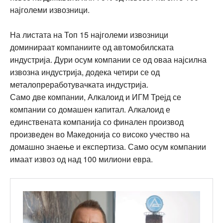
најголеми извозници.
На листата на Топ 15 најголеми извозници
доминираат компаниите од автомобилската
индустрија. Дури осум компании се од оваа најсилна
извозна индустрија, додека четири се од
металопреработувачката индустрија.
Само две компании, Алкалоид и ИГМ Трејд се
компании со домашен капитал. Алкалоид е
единствената компанија со финален производ
произведен во Македонија со високо учество на
домашно знаење и експертиза. Само осум компании
имаат извоз од над 100 милиони евра.