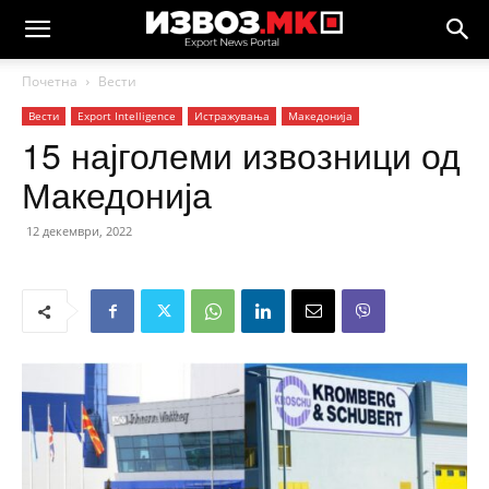
Почетна
Вести
Вести
Еxport Intelligence
Истражувања
Македонија
15 најголеми извозници од
Македонија
12 декември, 2022