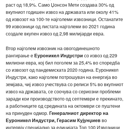
раст од 18,9%. Само Џонсон Мети создава 30% од
вкупниот годишен извоз на државата или околу 41%
од извозот на 100-те најголеми извозници. Останатите
99 извозници од листата најголеми во 2021 година
создале вкупен извоз од 2,98 милијарди евра.
Втор најголем извозник на овогодинешното
рангирање е
Еуроникел Индустри
со извоз од 229
милиони евра, кој бил поголем за 25,4% во споредба
со извозот од пандемиската 2020 година. Еуроникел
Индустри, како најголем потрошувач на енергија во
земјава, чиј извоз учествува со релиси 5% во вкупниот
извоз на државата, се соочува со сериозни проблеми
заради кои производството од септември е прекинато,
а работниците од средината на октомври се пуштени
на принуден одмор.
Генералниот директор на
Еуроникел Индустри, Герасим Кујунџиев
во
интервју специјално за едицијата Топ 100 Извозници