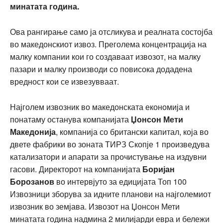
минатата година.
Ова рангирање само ја отсликува и реалната состојба
во македонскиот извоз. Преголема концентрација на
малку компании кои го создаваат извозот, на малку
пазари и малку производи со повисока додадена
вредност кои се извезувваат.
Најголем извозник во македонската економија и
понатаму останува компанијата
Џонсон Мети
Македонија
, компанија со британски капитал, која во
двете фабрики во зоната ТИРЗ Скопје 1 произведува
катализатори и апарати за прочистување на издувни
гасови. Директорот на компанијата
Боријан
Борозанов
во интервјуто за едицијата Топ 100
Извозници зборува за идните планови на најголемиот
извозник во земјава. Извозот на Џонсон Мети
минатата година надмина 2 милијарди евра и бележи