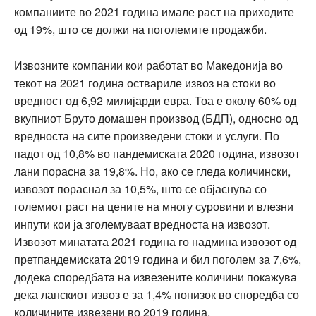
компаниите во 2021 година имале раст на приходите
од 19%, што се должи на поголемите продажби.
Извозните компании кои работат во Македонија во
текот на 2021 година оствариле извоз на стоки во
вредност од 6,92 милијарди евра. Тоа е околу 60% од
вкупниот Бруто домашен производ (БДП), односно од
вредноста на сите произведени стоки и услуги. По
падот од 10,8% во пандемиската 2020 година, извозот
лани порасна за 19,8%. Но, ако се гледа количински,
извозот пораснал за 10,5%, што се објаснува со
големиот раст на цените на многу суровини и влезни
инпути кои ја зголемуваат вредноста на извозот.
Извозот минатата 2021 година го надмина извозот од
претпандемиската 2019 година и бил поголем за 7,6%,
додека споредбата на извезените количини покажува
дека ланскиот извоз е за 1,4% понизок во споредба со
количините извезени во 2019 година.