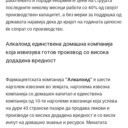
работењето и поради енормните цени на струјата
последните неколку месеци работи со 40% од својот
производствен капацитет, а без мерки за поддршка од
државата најавија дека до крајот на годината целосно
ќе сопрат со производство.
Алкалоид единствена домашна компанија
која извезува готов производ со висока
додадена вредност
Фармацевтската компанија
“Алкалоид”
е шести
најголем извозник во земјата, најголема извозна
компанија со домашен капитал и единствена
компанија од 10-те најголеми извозници која успева
на дури 43 странски пазари да продава лекови и
производи со висока додадена вредност и со висок
инпут на домашно знаење и ресурси. Минатата