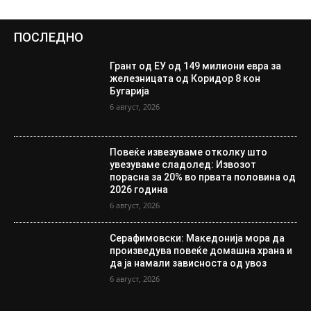
ПОСЛЕДНО
Грант од ЕУ од 149 милиони евра за
железницата од Коридор 8 кон
Бугарија
6 август, 2026
Повеќе извезуваме отколку што
увезуваме сладолед: Извозот
порасна за 20% во првата половина од
2026 година
6 август, 2026
Серафимовски: Македонија мора да
произведува повеќе домашна храна и
да ја намали зависноста од увоз
6 август, 2026