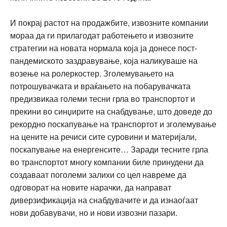
И покрај растот на продажбите, извозните компании
мораа да ги прилагодат работењето и извозните
стратегии на новата нормала која ја донесе пост-
пандемиското заздравување, која наликуваше на
возење на ролеркостер. Зголемувањето на
потрошувачката и враќањето на побарувачката
предизвикаа големи тесни грла во транспортот и
прекини во синџирите на снабдување, што доведе до
рекордно поскапување на транспортот и зголемување
на цените на речиси сите суровини и материјали,
поскапување на енергенсите… Заради тесните грла
во транспортот многу компании биле принудени да
создаваат поголеми залихи со цел навреме да
одговорат на новите нарачки, да направат
диверзификација на снабдувачите и да изнаоѓаат
нови добавувачи, но и нови извозни пазари.