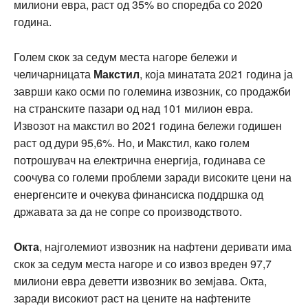
милиони евра, раст од 35% во споредба со 2020
година.
Голем скок за седум места нагоре бележи и
челичарницата
Макстил
, која минатата 2021 година ја
заврши како осми по големина извозник, со продажби
на странските пазари од над 101 милион евра.
Извозот на макстил во 2021 година бележи годишен
раст од дури 95,6%. Но, и Макстил, како голем
потрошувач на електрична енергија, годинава се
соочува со големи проблеми заради високите цени на
енергенсите и очекува финансиска поддршка од
државата за да не сопре со производството.
Окта
, најголемиот извозник на нафтени деривати има
скок за седум места нагоре и со извоз вреден 97,7
милиони евра деветти извозник во земјава. Окта,
заради високиот раст на цените на нафтените