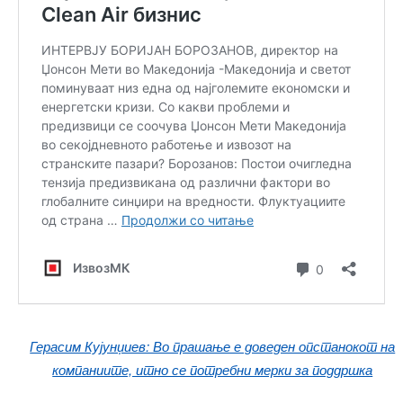
Герасим Кујунџиев: Во прашање е доведен опстанокот на
компаниите, итно се потребни мерки за поддршка