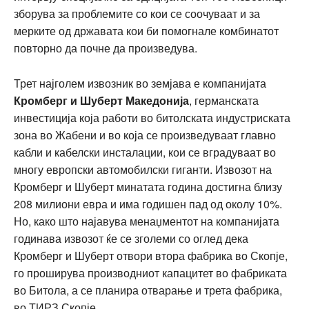
зборува за проблемите со кои се соочуваат и за
мерките од државата кои би помогнале комбинатот
повторно да почне да произведува.
Трет најголем извозник во земјава е компанијата
Кромберг и Шуберт Македонија
, германската
инвестиција која работи во битолската индустриската
зона во Жабени и во која се произведуваат главно
кабли и кабелски инсталации, кои се вградуваат во
многу европски автомобилски гиганти. Извозот на
Кромберг и Шуберт минатата година достигна близу
208 милиони евра и има годишен пад од околу 10%.
Но, како што најавува менаџментот на компанијата
годинава извозот ќе се зголеми со оглед дека
Кромберг и Шуберт отвори втора фабрика во Скопје,
го проширува производниот капацитет во фабриката
во Битола, а се планира отварање и трета фабрика,
во ТИРЗ Скопје.