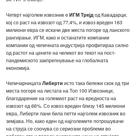
Четврт најголем извозник е
ИГМ Трејд
од Кавадарци,
кој со раст на извозот од 77,4%, и извоз вреден 163
милиони евра се искачи две места погоре од ланското
рангирање. ИГМ, како и останатите компании
компании од челичната индустрија профитираа силно
од растот на цените на челикот во текот на пост-
пандемиското закпрепнување на глобалната
економија.
Челичарницата
Либерти
исто така бележи скок од три
места погоре на листата на Топ 100 Извозници,
благодарение на големиот раст на вредноста на
извозот од 66%. Со извоз вреден близу 145 милиони
евра, Либерти лани била петти најголем извозник во
земјава. Но, како еден од најголемите потрошувачи
на струја се соочува со сериозни проблеми во