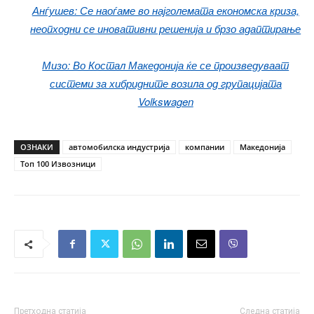
Анѓушев: Се наоѓаме во најголемата економска криза,
неопходни се иновативни решенија и брзо адаптирање
Мизо: Во Костал Македонија ќе се произведуваат
системи за хибридните возила од групацијата
Volkswagen
ОЗНАКИ
автомобилска индустрија
компании
Македонија
Топ 100 Извозници
Претходна статија
Следна статија