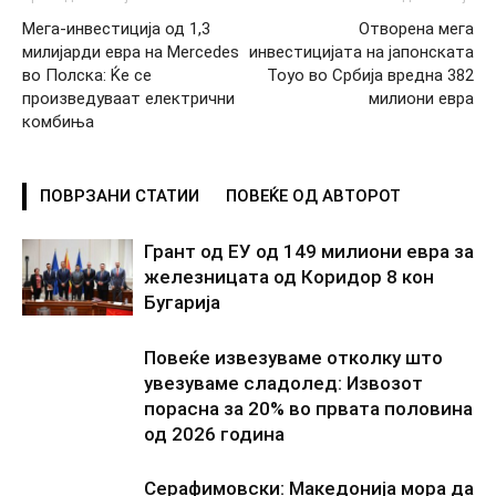
Мега-инвестиција од 1,3
Отворена мега
милијарди евра на Mercedes
инвестицијата на јапонската
во Полска: Ќе се
Toyo во Србија вредна 382
произведуваат електрични
милиони евра
комбиња
ПОВРЗАНИ СТАТИИ
ПОВЕЌЕ ОД АВТОРОТ
Грант од ЕУ од 149 милиони евра за
железницата од Коридор 8 кон
Бугарија
Повеќе извезуваме отколку што
увезуваме сладолед: Извозот
порасна за 20% во првата половина
од 2026 година
Серафимовски: Македонија мора да