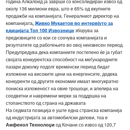
година Алкалоид ја заврши со консолидиран извоз од
околу 136 милиони евра, што е 65% од вкупните
продажби на компанијата. Генералниот директор на
компанијата
,
Живко Мукаетов во интервјуто за
едицијата Топ 100 Извозници
зборува за
предизвиците со кои се соочува компанијата и
резултатите од работењето во овој неизвесен период.
Предупредува дека компаниите постепено ќе ја губат
својата конкурентска способност на меѓународните
пазари доколку подолг временски период бидат
изложени на високите цени на енергенсите, додека
конкуренти од другите економии имаат многукратно
пониска изложеност на овие трошоци, и апелира на
соодветни и навремени мерки за поддршка на
стопанството од страна на државата
На седмата позиција е уште една странска компанија
од индустријата за автомобилски делови, тоа е
Амфенол Технолоџи
од Кочани со извоз од 120,7