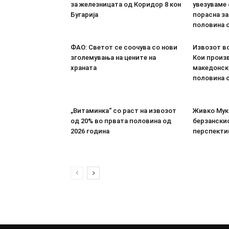
за железницата од Коридор 8 кон
увезуваме
Бугарија
порасна за
половина о
ФАО: Светот се соочува со нови
Извозот во
зголемувања на цените на
Кои произв
храната
македонск
половина о
„Витаминка“ со раст на извозот
Живко Мука
од 20% во првата половина од
берзанскио
2026 година
перспекти