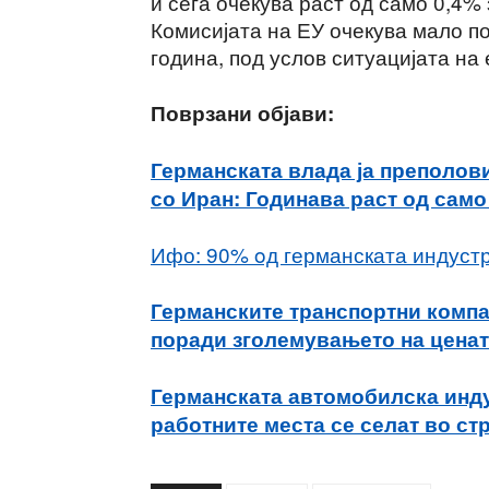
и сега очекува раст од само 0,4%
Комисијата на ЕУ очекува мало п
година, под услов ситуацијата на
Поврзани објави:
Германската влада ја преполов
со Иран: Годинава раст од само
Ифо: 90% oд германската индустри
Германските транспортни компа
поради зголемувањето на ценат
Германската автомобилска инду
работните места се селат во ст