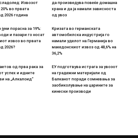
 сладолед: Извозот
да произведува повеќе домашна
 20% во првата
храна и да ја намали зависноста
д 2026 година
од увоз
 јуни порасна за 19%:
Кризата во германската
оди и пазари го носат
автомобилска индустрија го
иот извоз во првата
намали уделот на Германија во
д 2026?
македонскиот извоз од 48,6% на
36,2%
етов од прва рака за
ЕУ подготвува истрага за увозот
т успех и идните
на градежни материјали од
ви на „Алкалоид“
Балканот поради сомневања за
заобиколување на царините за
кинески производи