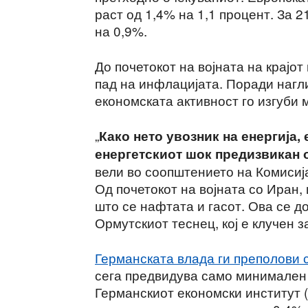
раст од 1,4% на 1,1 процент. За 2
на 0,9%.
До почетокот на војната на крајо
пад на инфлацијата. Поради нагли
економската активност го изгуби 
„
Како нето увозник на енергија,
енергетскиот шок предизвикан 
вели во соопштението на Комисиј
Од почетокот на војната со Иран,
што се нафтата и гасот. Ова се д
Ормутскиот теснец, кој е клучен з
Германската влада ги преполови с
сега предвидува само минимален 
Германскиот економски институт (I