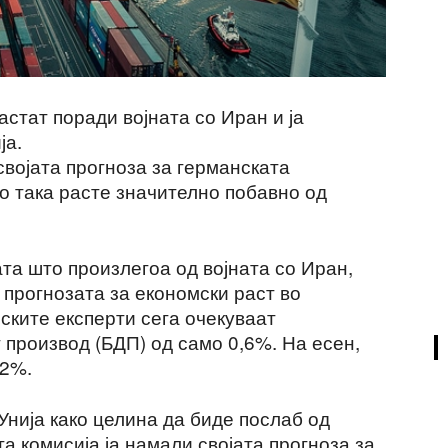
астат поради војната со Иран и ја
ја.
својата прогноза за германската
о така расте значително побавно од
та што произлегоа од војната со Иран,
 прогнозата за економски раст во
ските експерти сега очекуваат
производ (БДП) од само 0,6%. На есен,
,2%.
Унија како целина да биде послаб од
а комисија ја намали својата прогноза за