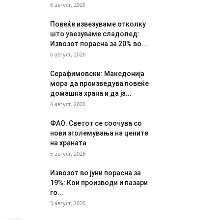
6 август, 2026
Повеќе извезуваме отколку
што увезуваме сладолед:
Извозот порасна за 20% во...
6 август, 2026
Серафимовски: Македонија
мора да произведува повеќе
домашна храна и да ја...
6 август, 2026
ФАО: Светот се соочува со
нови зголемувања на цените
на храната
5 август, 2026
Извозот во јуни порасна за
19%: Кои производи и пазари
го...
5 август, 2026