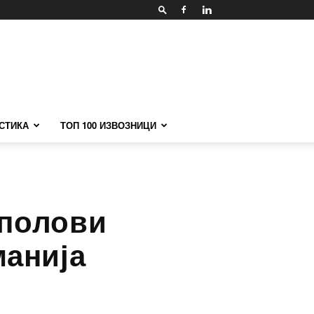
СТИКА
ТОП 100 ИЗВОЗНИЦИ
еполови
манија