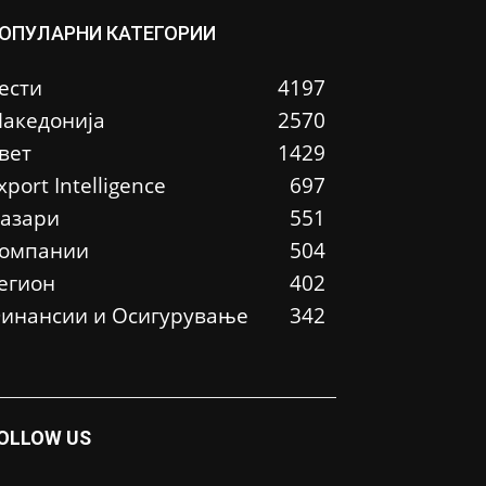
ОПУЛАРНИ КАТЕГОРИИ
ести
4197
акедонија
2570
вет
1429
xport Intelligence
697
азари
551
омпании
504
егион
402
инансии и Осигурување
342
OLLOW US