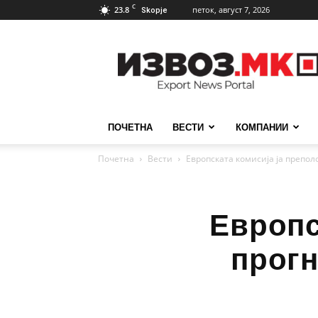
C
23.8
петок, август 7, 2026
Skopje
ИзвозМК
ПОЧЕТНА
ВЕСТИ
КОМПАНИИ
Почетна
Вести
Европската комисија ја препол
Европс
прогн