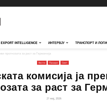
EXPORT INTELLIGENCE
ИНТЕРВЈУ
ТРАНСПОРТ И ЛОГИ
ови прогнозата за раст за Германија
Вести
Пазари
Свет
ката комисија ја пр
озата за раст за Гер
21 мај, 2026