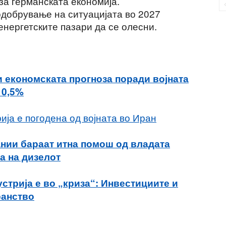
 за германската економија.
одобрување на ситуацијата во 2027
 енергетските пазари да се олесни.
и економската прогноза поради војната
 0,5%
ја e погодена од војната во Иран
нии бараат итна помош од владата
а на дизелот
стрија е во „криза“: Инвестициите и
ранство