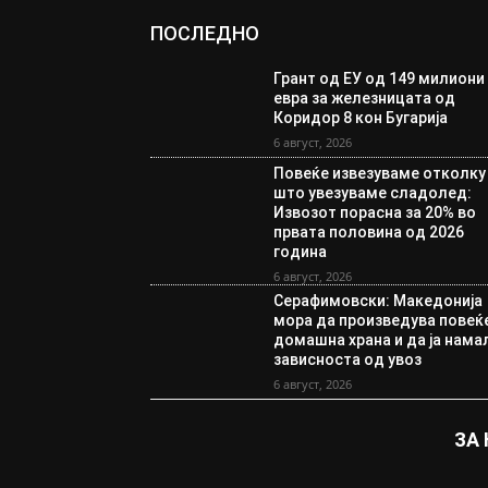
ПОСЛЕДНО
Грант од ЕУ од 149 милиони
евра за железницата од
Коридор 8 кон Бугарија
6 август, 2026
Повеќе извезуваме отколку
што увезуваме сладолед:
Извозот порасна за 20% во
првата половина од 2026
година
6 август, 2026
Серафимовски: Македонија
мора да произведува повеќ
домашна храна и да ја нама
зависноста од увоз
6 август, 2026
ЗА