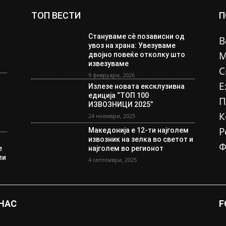
ТОП ВЕСТИ
П
Стануваме сè позависни од
В
увоз на храна: Увезуваме
М
двојно повеќе отколку што
извезуваме
С
9 февруари, 2026
Е
Излезе новата ексклузивна
едиција “ТОП 100
П
ИЗВОЗНИЦИ 2025”
К
24 ноември, 2025
Р
Македонија е 12-ти најголем
извозник на зелка во светот и
Ф
е
најголем во регионот
ли
4 септември, 2025
 НАС
F