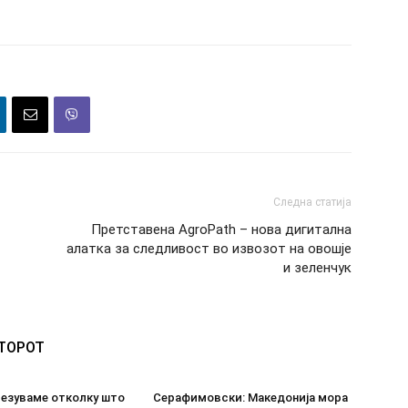
Следна статија
Претставена AgroPath – нова дигитална
алатка за следливост во извозот на овошје
и зеленчук
ВТОРОТ
везуваме отколку што
Серафимовски: Македонија мора