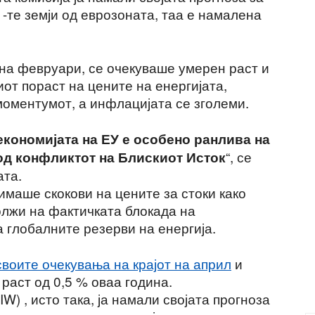
1-те земји од еврозоната, таа е намалена
т на февруари, се очекуваше умерен раст и
от пораст на цените на енергијата,
моментумот, а инфлацијата се зголеми.
 економијата на ЕУ е особено ранлива на
“, се
од конфликтот на Блискиот Исток
ата.
 имаше скокови на цените за стоки како
олжи на фактичката блокада на
а глобалните резерви на енергија.
воите очекувања на крајот на април
и
раст од 0,5 % оваа година.
W) , исто така, ја намали својата прогноза