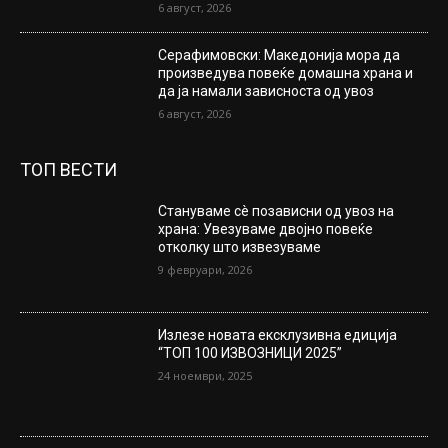
6 август, 2026
Серафимовски: Македонија мора да
произведува повеќе домашна храна и
да ја намали зависноста од увоз
6 август, 2026
ТОП ВЕСТИ
Стануваме сè позависни од увоз на
храна: Увезуваме двојно повеќе
отколку што извезуваме
9 февруари, 2026
Излезе новата ексклузивна едиција
“ТОП 100 ИЗВОЗНИЦИ 2025”
24 ноември, 2025