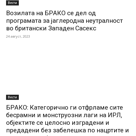
Вести
Возилата на БРАКО се дел од
програмата за јаглеродна неутралност
во британски Западен Сасекс
24 август, 2023
Вести
БРАКО: Категорично ги отфрламе сите
бесрамни и монструозни лаги на ИРЛ,
објектите се целосно изградени и
предадени без забелешка по нацртите и