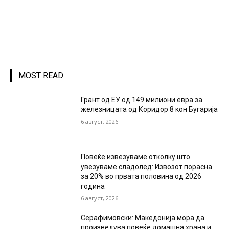
MOST READ
Грант од ЕУ од 149 милиони евра за
железницата од Коридор 8 кон Бугарија
6 август, 2026
Повеќе извезуваме отколку што
увезуваме сладолед: Извозот порасна
за 20% во првата половина од 2026
година
6 август, 2026
Серафимовски: Македонија мора да
произведува повеќе домашна храна и