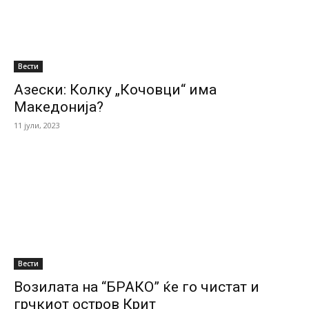
Вести
Азески: Колку „Кочовци“ има
Македонија?
11 јули, 2023
Вести
Возилата на “БРАКО” ќе го чистат и
грчкиот остров Крит