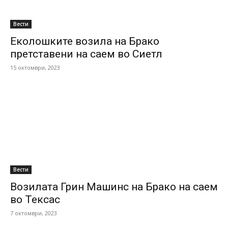
Вести
Еколошките возила на Брако
претставени на саем во Сиетл
15 октомври, 2023
Вести
Возилата Грин Машинс на Брако на саем
во Тексас
7 октомври, 2023