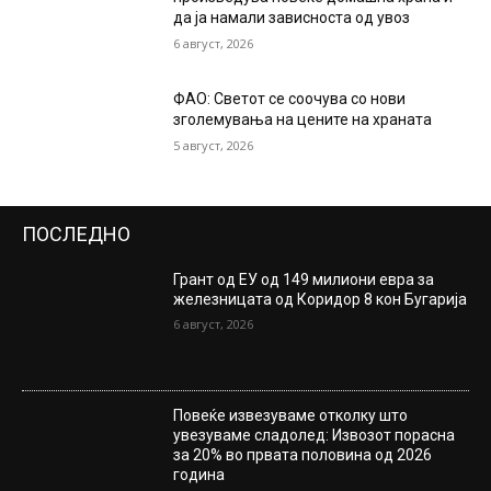
да ја намали зависноста од увоз
6 август, 2026
ФАО: Светот се соочува со нови
зголемувања на цените на храната
5 август, 2026
ПОСЛЕДНО
Грант од ЕУ од 149 милиони евра за
железницата од Коридор 8 кон Бугарија
6 август, 2026
Повеќе извезуваме отколку што
увезуваме сладолед: Извозот порасна
за 20% во првата половина од 2026
година