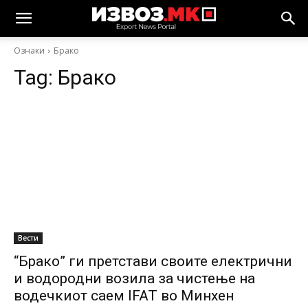
Ознаки
Брако
Tag:
Брако
Вести
“Брако” ги претстави своите електрични
и водородни возила за чистење на
водечкиот саем IFAT во Минхен