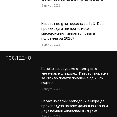
5 август, 2026
Извозот во јуни порасна за 19%: Кои
производи и пазари го носат
македонскиот извоз во првата
половина од 2026?
5 август, 2026
ПОСЛЕДНО
Повеќе извезуваме отколку што
увезуваме сладолед: Извозот порасна
за 20% во првата половина од 2026
година
6 август, 2026
Серафимовски: Македонија мора да
произведува повеќе домашна храна и
да ја намали зависноста од увоз
6 август, 2026