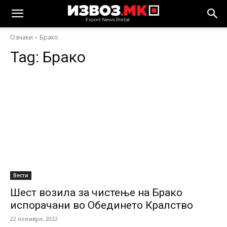
Ознаки
Брако
Tag:
Брако
Вести
Шест возила за чистење на Брако
испорачани во Обединето Кралство
22 ноември, 2022