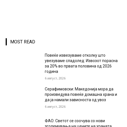
MOST READ
Повеќе извезуваме отколку што
увезуваме сладолед: Извозот порасна
за 20% во првата половина од 2026
година
6 август, 2026
Серафимовски: Македонија мора да
произведува повеќе домашна храна и
да ја намали зависноста од увоз
6 август, 2026
ФАО: Светот се соочува со нови
зголемувања на цените на храната