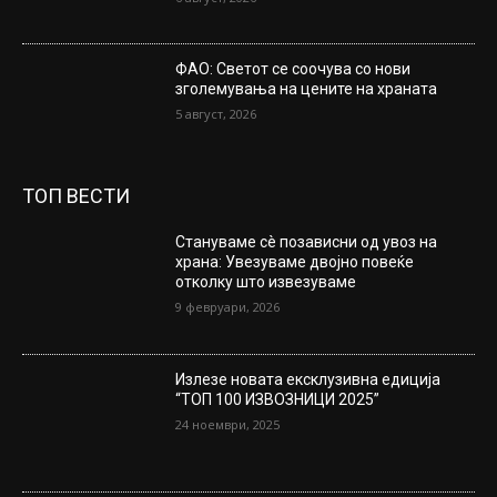
ФАО: Светот се соочува со нови
зголемувања на цените на храната
5 август, 2026
ТОП ВЕСТИ
Стануваме сè позависни од увоз на
храна: Увезуваме двојно повеќе
отколку што извезуваме
9 февруари, 2026
Излезе новата ексклузивна едиција
“ТОП 100 ИЗВОЗНИЦИ 2025”
24 ноември, 2025