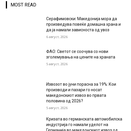
MOST READ
Серафимовски: Македонија мора да
произведува повеќе домашна храна и
да ја намали зависноста од увоз
6 август, 2026
ФАО: Светот се соочува со нови
зголемувања на цените на храната
5 август, 2026
Извозот во јуни порасна за 19%: Кои
производи и пазари го носат
македонскиот извоз во првата
половина од 2026?
5 август, 2026
Кризата во германската автомобилска
индустрија го намали уделот на
Германија во македонскиот извоз од