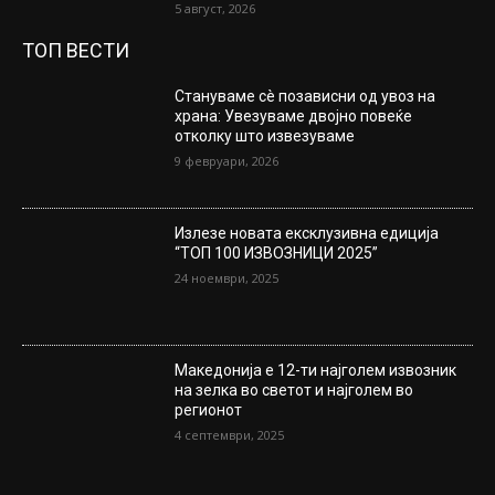
5 август, 2026
ТОП ВЕСТИ
Стануваме сè позависни од увоз на
храна: Увезуваме двојно повеќе
отколку што извезуваме
9 февруари, 2026
Излезе новата ексклузивна едиција
“ТОП 100 ИЗВОЗНИЦИ 2025”
24 ноември, 2025
Македонија е 12-ти најголем извозник
на зелка во светот и најголем во
регионот
4 септември, 2025