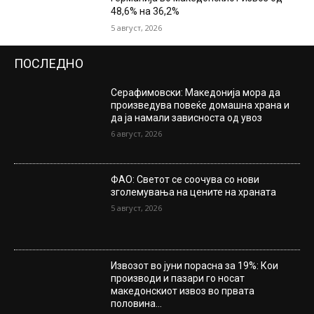
48,6% на 36,2%
5 август, 2026
ПОСЛЕДНО
Серафимовски: Македонија мора да
произведува повеќе домашна храна и
да ја намали зависноста од увоз
6 август, 2026
ФАО: Светот се соочува со нови
зголемувања на цените на храната
5 август, 2026
Извозот во јуни порасна за 19%: Кои
производи и пазари го носат
македонскиот извоз во првата
половина...