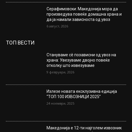
Серафимовски: Македонија мора да
произведува повеќе домашна храна и
да ја намали зависноста од увоз
6 август, 2026
ТОП ВЕСТИ
Стануваме сè позависни од увоз на
храна: Увезуваме двојно повеќе
отколку што извезуваме
9 февруари, 2026
Излезе новата ексклузивна едиција
“ТОП 100 ИЗВОЗНИЦИ 2025”
24 ноември, 2025
Македонија е 12-ти најголем извозник