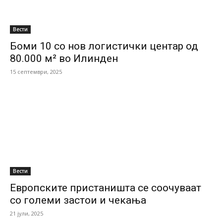
Вести
Боми 10 со нов логистички центар од
80.000 м² во Илинден
15 септември, 2025
Вести
Европските пристаништа се соочуваат
со големи застои и чекања
21 јули, 2025