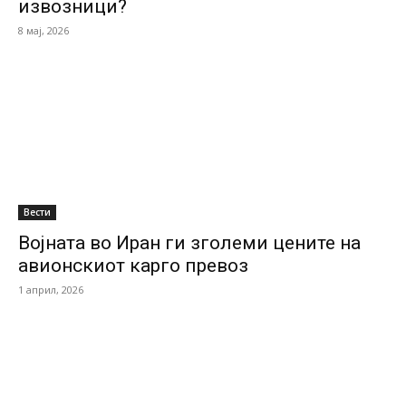
извозници?
8 мај, 2026
Вести
Војната во Иран ги зголеми цените на
авионскиот карго превоз
1 април, 2026