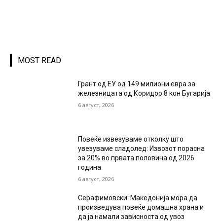
MOST READ
Грант од ЕУ од 149 милиони евра за
железницата од Коридор 8 кон Бугарија
6 август, 2026
Повеќе извезуваме отколку што
увезуваме сладолед: Извозот порасна
за 20% во првата половина од 2026
година
6 август, 2026
Серафимовски: Македонија мора да
произведува повеќе домашна храна и
да ја намали зависноста од увоз