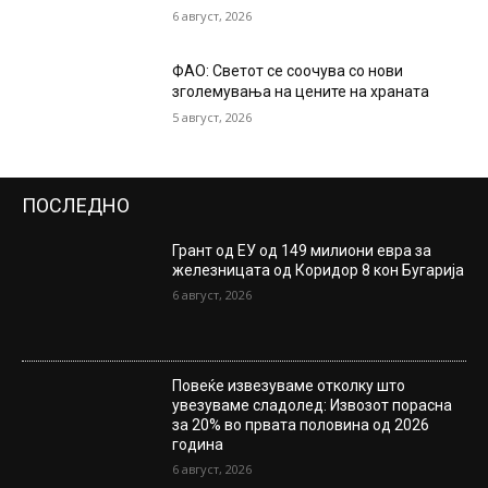
6 август, 2026
ФАО: Светот се соочува со нови
зголемувања на цените на храната
5 август, 2026
ПОСЛЕДНО
Грант од ЕУ од 149 милиони евра за
железницата од Коридор 8 кон Бугарија
6 август, 2026
Повеќе извезуваме отколку што
увезуваме сладолед: Извозот порасна
за 20% во првата половина од 2026
година
6 август, 2026