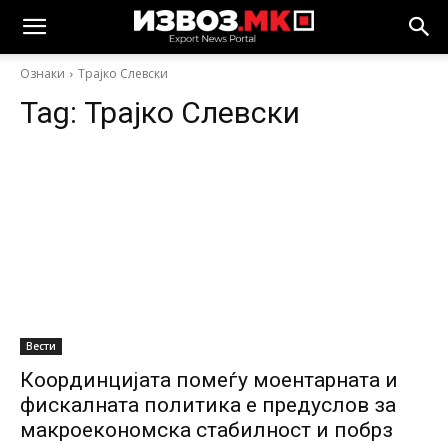
Ознаки
Трајко Слевски
Tag:
Трајко Слевски
Вести
Координцијата помеѓу моентарната и
фискалната политика е предуслов за
макроекономска стабилност и побрз