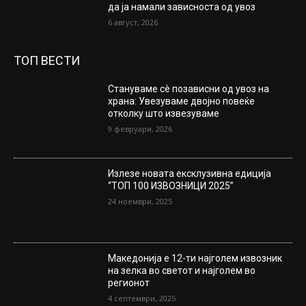
да ја намали зависноста од увоз
6 август, 2026
ТОП ВЕСТИ
Стануваме сè позависни од увоз на
храна: Увезуваме двојно повеќе
отколку што извезуваме
9 февруари, 2026
Излезе новата ексклузивна едиција
“ТОП 100 ИЗВОЗНИЦИ 2025”
24 ноември, 2025
Македонија е 12-ти најголем извозник
на зелка во светот и најголем во
регионот
4 септември, 2025