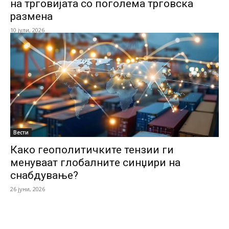
на трговијата со поголема трговска
размена
10 јули, 2026
Вести
Како геополитичките тензии ги
менуваат глобалнитe синџири на
снабдување?
26 јуни, 2026