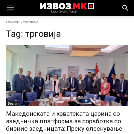
Ознаки
трговија
Tag:
трговија
Вести
Македонската и хрватската царина со
заедничка платформа за соработка со
бизнис заедницата: Преку олеснување