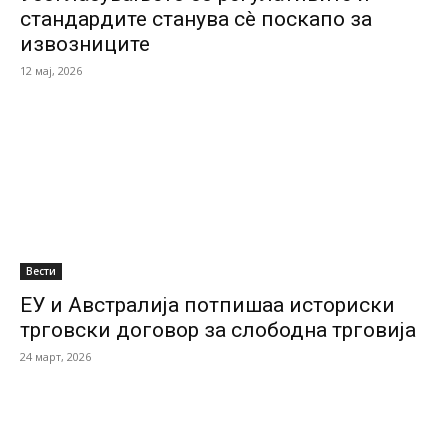
стандардите станува сè поскапо за
извозниците
12 мај, 2026
Вести
ЕУ и Австралија потпишаа историски
трговски договор за слободна трговија
24 март, 2026