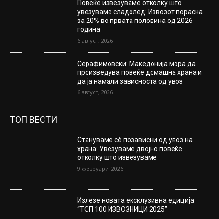
Повеќе извезуваме отколку што
увезуваме сладолед: Извозот порасна
за 20% во првата половина од 2026
година
6 август, 2026
Серафимовски: Македонија мора да
произведува повеќе домашна храна и
да ја намали зависноста од увоз
6 август, 2026
ТОП ВЕСТИ
Стануваме сè позависни од увоз на
храна: Увезуваме двојно повеќе
отколку што извезуваме
9 февруари, 2026
Излезе новата ексклузивна едиција
“ТОП 100 ИЗВОЗНИЦИ 2025”