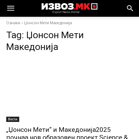
Ознаки
Џонсон Мети Македонија
Tag:
Џонсон Мети
Македонија
Вести
„Џонсон Мети“ и Македонија2025
почнаа нов образовен проект Science &