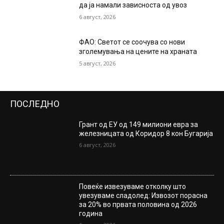
да ја намали зависноста од увоз
6 август, 2026
ФАО: Светот се соочува со нови
зголемувања на цените на храната
5 август, 2026
ПОСЛЕДНО
Грант од ЕУ од 149 милиони евра за
железницата од Коридор 8 кон Бугарија
6 август, 2026
Повеќе извезуваме отколку што
увезуваме сладолед: Извозот порасна
за 20% во првата половина од 2026
година