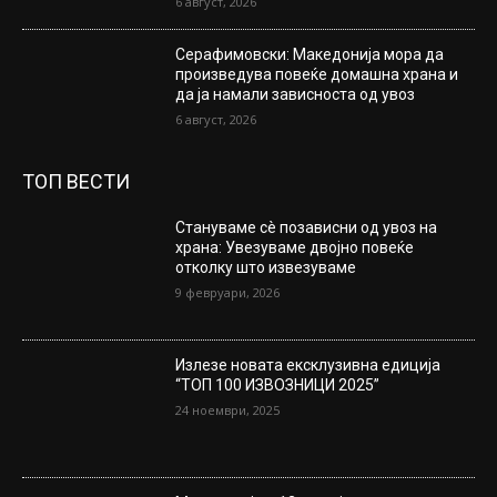
6 август, 2026
Серафимовски: Македонија мора да
произведува повеќе домашна храна и
да ја намали зависноста од увоз
6 август, 2026
ТОП ВЕСТИ
Стануваме сè позависни од увоз на
храна: Увезуваме двојно повеќе
отколку што извезуваме
9 февруари, 2026
Излезе новата ексклузивна едиција
“ТОП 100 ИЗВОЗНИЦИ 2025”
24 ноември, 2025