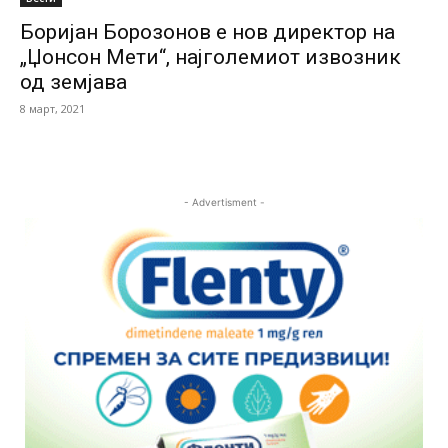
Боријан Борозонов е нов директор на
„Џонсон Мети“, најголемиот извозник
од земјава
8 март, 2021
- Advertisment -