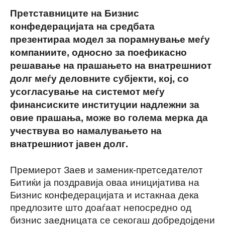
Претставниците на Бизнис
конфедерацијата на средбата
презентираа модел за порамнување меѓу
компаниите, односно за поефикасно
решавање на прашањето на внатрешниот
долг меѓу деловните субјекти, кој, со
усогласување на системот меѓу
финансиските институции надлежни за
овие прашања, може во голема мерка да
учествува во намалувањето на
внатрешниот јавен долг.
Премиерот Заев и заменик-претседателот
Битиќи ја поздравија оваа иницијатива на
Бизнис конфедерацијата и истакнаа дека
предлозите што доаѓаат непосредно од
бизнис заедницата се секогаш добредојдени