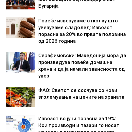
Бугарија
Повеќе извезуваме отколку што
увезуваме сладолед: Извозот
порасна за 20% во првата половина
од 2026 година
Серафимовски: Македонија мора да
произведува повеќе домашна
храна и да ја намали зависноста од
увоз
ФАО: Светот се соочува со нови
зголемувања на цените на храната
Извозот во јуни порасна за 19%:
Кои производи и пазари го носат
македонскиот извоз во првата