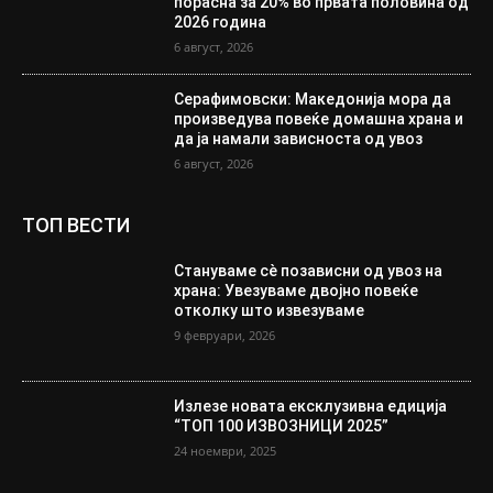
порасна за 20% во првата половина од
2026 година
6 август, 2026
Серафимовски: Македонија мора да
произведува повеќе домашна храна и
да ја намали зависноста од увоз
6 август, 2026
ТОП ВЕСТИ
Стануваме сè позависни од увоз на
храна: Увезуваме двојно повеќе
отколку што извезуваме
9 февруари, 2026
Излезе новата ексклузивна едиција
“ТОП 100 ИЗВОЗНИЦИ 2025”
24 ноември, 2025