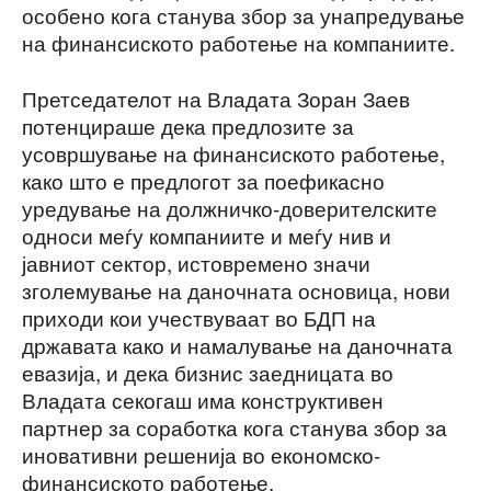
особено кога станува збор за унапредување
на финансиското работење на компаниите.
Претседателот на Владата Зоран Заев
потенцираше дека предлозите за
усовршување на финансиското работење,
како што е предлогот за поефикасно
уредување на должничко-доверителските
односи меѓу компаниите и меѓу нив и
јавниот сектор, истовремено значи
зголемување на даночната основица, нови
приходи кои учествуваат во БДП на
државата како и намалување на даночната
евазија, и дека бизнис заедницата во
Владата секогаш има конструктивен
партнер за соработка кога станува збор за
иновативни решенија во економско-
финансиското работење.