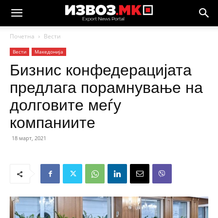
Почетна
Вести
Вести
Македонија
Бизнис конфедерацијата
предлага порамнување на
долговите меѓу
компаниите
18 март, 2021