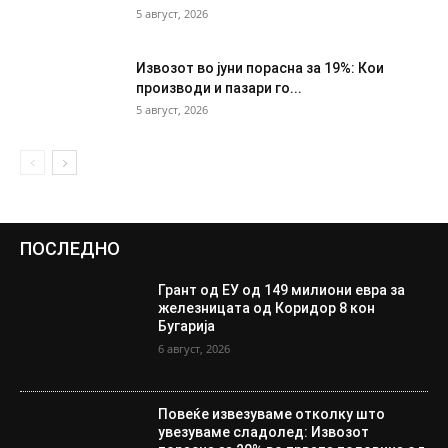
5 август, 2026
Извозот во јуни порасна за 19%: Кои
производи и пазари го...
5 август, 2026
ПОСЛЕДНО
Грант од ЕУ од 149 милиони евра за
железницата од Коридор 8 кон
Бугарија
6 август, 2026
Повеќе извезуваме отколку што
увезуваме сладолед: Извозот