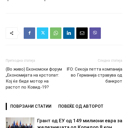
Претходна статија
Следна статија
(Во живо) Економски форум
IFO: Секоја петта компанија
„Економијата на крстопат:
во Германија стравува од
Кој ќе биде мотор на
банкрот
растот по Ковид-19?
ПОВРЗАНИ СТАТИИ
ПОВЕЌЕ ОД АВТОРОТ
Грант од ЕУ од 149 милиони евра за
железницата од Коридор 8 кон