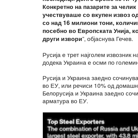
Конкретно на пазарите за челик
учествуваше со вкупен извоз од
со над 16 милиони тони, количи
посебно во Европската Унија, к
”, објаснува Гечев.
други извори
Русија е трет најголем извозник на
додека Украина е осми по големин
Русија и Украина заедно сочинува
во ЕУ, или речиси 10% од домашна
Белорусија и Украина заедно сочи
арматура во ЕУ.