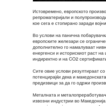
Истовремено, европското произво
репроматеријали и полупроизводи 
кое сега е стопирано заради војн
Во услови на панична побарувачк
европските железари се ограниче
дополнително го намалуваат нивн
енергенси и историскиот раст на 
индиректно и на CO2 сертификат
Сите овие услови резултираат со 
потенцирајќи дека и македонската
предизвици за да го одржи произв
Металната и металопреработувачк
извозни индустрии во Македонија,