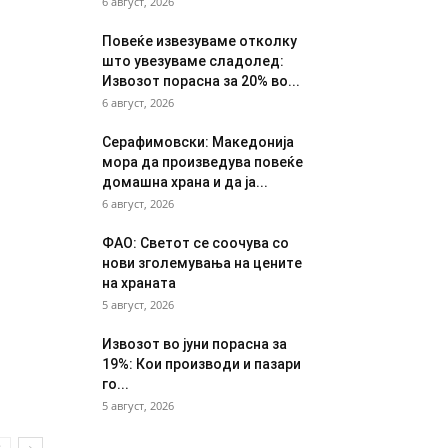
6 август, 2026
Повеќе извезуваме отколку
што увезуваме сладолед:
Извозот порасна за 20% во...
6 август, 2026
Серафимовски: Македонија
мора да произведува повеќе
домашна храна и да ја...
6 август, 2026
ФАО: Светот се соочува со
нови зголемувања на цените
на храната
5 август, 2026
Извозот во јуни порасна за
19%: Кои производи и пазари
го...
5 август, 2026