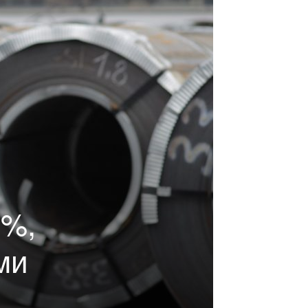
8%,
ми