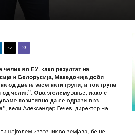
а челик во ЕУ, како резултат на
сија и Белорусија, Македонија доби
а од двете засегнати групи, и тоа група
од челик”. Ова зголемување, иако е
уваме позитивно да се одрази врз
, вели Александар Гечев, директор на
а”
сти најголем извозник во земјава, беше