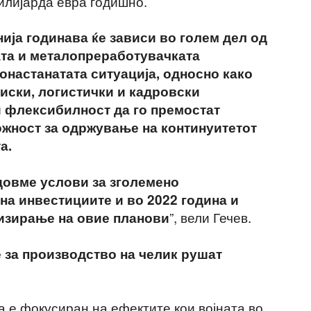
 милијарда евра годишно.
ија годинава ќе зависи во голем дел од
ата и металопреработувачката
вонастанатата ситуација, односно како
иски, логистички и кадровски
и флексибилност да го премостат
ожност за одржување на континуитетот
а.
довме услови за зголемено
на инвестициите и во 2022 година и
”, вели Гечев.
изирање на овие планови
 за производство на челик рушат
а е фокусиран на ефектите кои војната во