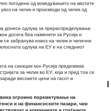
илно погодени од воведувањето на квотите
 увоз на челик и производи од челик од
ла донесе одлука за прераспределување
 кои досега беа наменети за Русија и
им се забранува извоз на челик и челични
Целосната одлука на ЕУ е на следниот
ата на санкции кон Русија предизвика
ријата за челик во ЕУ, која и пред тоа се
заради високите цени на гасот и
звика огромно пореметување на
ргенси и на финансиските пазари, чии
вствуваат и компаниите и граѓаните.