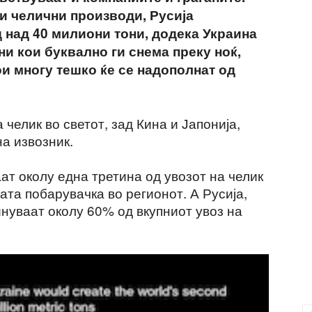
 и челични производи, Русија
 над 40 милиони тони, додека Украина
ни кои буквално ги снема преку ноќ,
ои многу тешко ќе се надополнат од
 челик во светот, зад Кина и Јапонија,
а извозник.
ат околу една третина од увозот на челик
та побарувачка во регионот. А Русија,
нуваат околу 60% од вкупниот увоз на