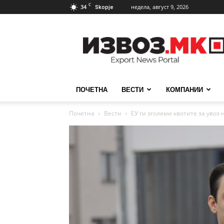
C
34
недела, август 9, 2026
Skopje
ИзвозМК
ПОЧЕТНА
ВЕСТИ
КОМПАНИИ
Почетна
Вести
ЕУ ги зголеми квотите за увоз