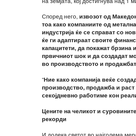
на земјата, кој достигнува над 1
Според него,
извозот од Македон
тоа како компаниите од металн
индустрија ќе се справат со но
ќе ги адаптираат своите финанс
капацитети, да покажат брзина 
првичниот шок и да создадат м
во производството и продажбат
“
Ние како компанија веќе созда
производство, продажба и раст 
секојдневно работиме кон реал
Цените на челикот и суровините
рекорди
И додека светот во најголема мер