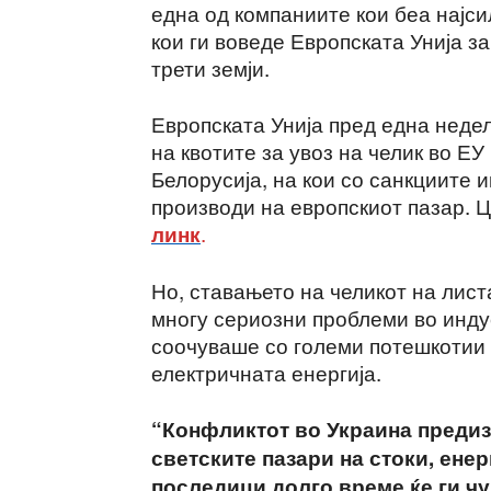
една од компаниите кои беа најс
кои ги воведе Европската Унија за
трети земји.
Европската Унија пред една неде
на квотите за увоз на челик во ЕУ
Белорусија, на кои со санкциите 
производи на европскиот пазар. 
.
линк
Но, ставањето на челикот на лист
многу сериозни проблеми во индуст
соочуваше со големи потешкотии 
електричната енергија.
“Конфликтот во Украина преди
светските пазари на стоки, ене
последици долго време ќе ги чу