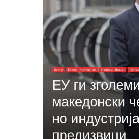
Вести
Еxport Intelligence
Извозен Водич
Интер
ЕУ ги зголеми
македонски ч
но индустрија
предизвици