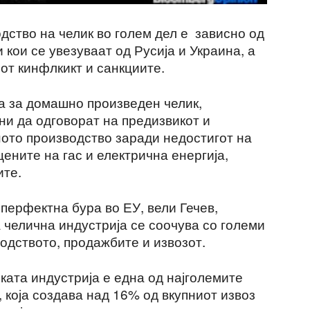
дство на челик во голем дел е зависно од
кои се увезуваат од Русија и Украина, а
иот кинфлкикт и санкциите.
а за домашно произведен челик,
ни да одговорат на предизвикот и
ото производство заради недостигот на
цените на гас и електрична енергија,
ите.
перфектна бура во ЕУ, вели Гечев,
 челична индустрија се соочува со големи
одството, продажбите и извозот.
ата индустрија е една од најголемите
 која создава над 16% од вкупниот извоз