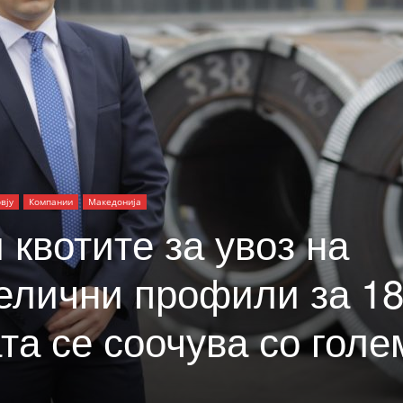
вју
Компании
Македонија
 квотите за увоз на
елични профили за 1
та се соочува со голе