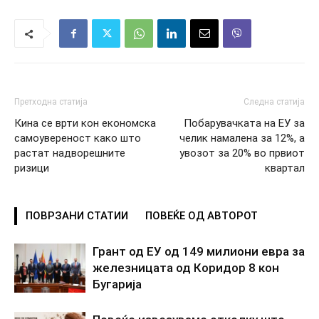
Претходна статија
Следна статија
Кина се врти кон економска
Побарувачката на ЕУ за
самоувереност како што
челик намалена за 12%, а
растат надворешните
увозот за 20% во првиот
ризици
квартал
ПОВРЗАНИ СТАТИИ
ПОВЕЌЕ ОД АВТОРОТ
Грант од ЕУ од 149 милиони евра за
железницата од Коридор 8 кон
Бугарија