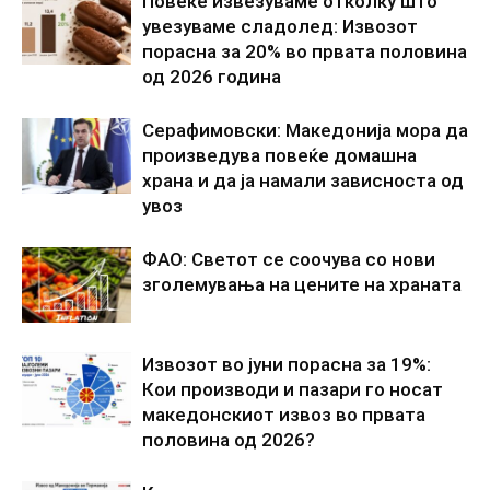
Повеќе извезуваме отколку што
увезуваме сладолед: Извозот
порасна за 20% во првата половина
од 2026 година
Серафимовски: Македонија мора да
произведува повеќе домашна
храна и да ја намали зависноста од
увоз
ФАО: Светот се соочува со нови
зголемувања на цените на храната
Извозот во јуни порасна за 19%:
Кои производи и пазари го носат
македонскиот извоз во првата
половина од 2026?