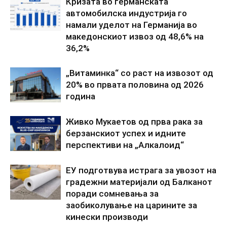
Кризата во германската
автомобилска индустрија го
намали уделот на Германија во
македонскиот извоз од 48,6% на
36,2%
„Витаминка“ со раст на извозот од
20% во првата половина од 2026
година
Живко Мукаетов од прва рака за
берзанскиот успех и идните
перспективи на „Алкалоид“
ЕУ подготвува истрага за увозот на
градежни материјали од Балканот
поради сомневања за
заобиколување на царините за
кинески производи