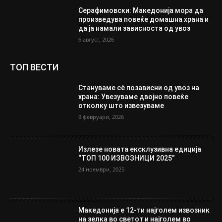
Серафимовски: Македонија мора да
произведува повеќе домашна храна и
да ја намали зависноста од увоз
6 август, 2026
ТОП ВЕСТИ
Стануваме сè позависни од увоз на
храна: Увезуваме двојно повеќе
отколку што извезуваме
9 февруари, 2026
Излезе новата ексклузивна едиција
“ТОП 100 ИЗВОЗНИЦИ 2025”
24 ноември, 2025
Македонија е 12-ти најголем извозник
на зелка во светот и најголем во