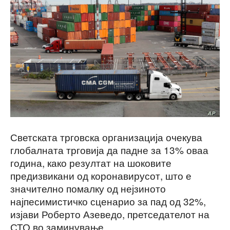
Светската трговска организација очекува
глобалната трговија да падне за 13% оваа
година, како резултат на шоковите
предизвикани од коронавирусот, што е
значително помалку од нејзиното
најпесимистичко сценарио за пад од 32%,
изјави Роберто Азеведо, претседателот на
СТО во заминување .