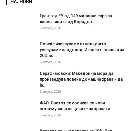
НАЈНОВИ
Грант од ЕУ од 149 милиони евра за
железницата од Коридор...
6 август, 2026
Повеќе извезуваме отколку што
увезуваме сладолед: Извозот порасна за
20% во...
6 август, 2026
Серафимовски: Македонија мора да
произведува повеќе домашна храна и да
ја...
6 август, 2026
ФАО: Светот се соочува со нови
зголемувања на цените на храната
5 август, 2026
Извозот во јуни порасна за 19%: Кои