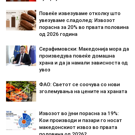
Повеќе извезуваме отколку што
увезуваме сладолед: Извозот
порасна за 20% во првата половина
од 2026 година
Серафимовски: Македонија мора да
произведува повеќе домашна
храна и да ја намали зависноста од
увоз
ФАО: Светот се соочува со нови
зголемувања на цените на храната
Извозот во јуни порасна за 19%:
Кои производи и пазари го носат
македонскиот извоз во првата
половина од 2026?