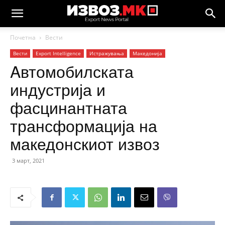
Почетна
Вести
Вести
Еxport Intelligence
Истражувања
Македонија
Aвтомобилската
индустрија и
фасцинантната
трансформација на
македонскиот извоз
3 март, 2021