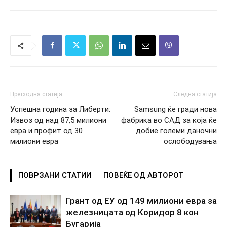
Претходна статија
Следна статија
Успешна година за Либерти:
Samsung ќе гради нова
Извоз од над 87,5 милиони
фабрика во САД за која ќе
евра и профит од 30
добие големи даночни
милиони евра
ослободувања
ПОВРЗАНИ СТАТИИ
ПОВЕЌЕ ОД АВТОРОТ
Грант од ЕУ од 149 милиони евра за
железницата од Коридор 8 кон
Бугарија