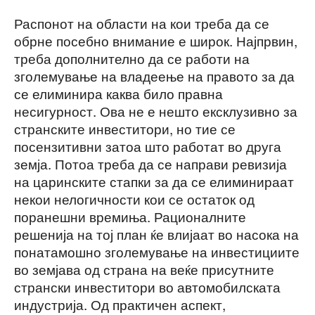
Распонот на области на кои треба да се
обрне посебно внимание е широк. Најпрвин,
треба дополнително да се работи на
зголемување на владеење на правото за да
се елиминира каква било правна
несигурност. Ова не е нешто ексклузивно за
странските инвеститори, но тие се
посензитивни затоа што работат во друга
земја. Потоа треба да се направи ревизија
на царинските стапки за да се елиминираат
некои нелогичности кои се остаток од
поранешни времиња. Рационалните
решенија на тој план ќе влијаат во насока на
понатамошно зголемување на инвестициите
во земјава од страна на веќе присутните
странски инвеститори во автомобилската
индустрија. Од практичен аспект,