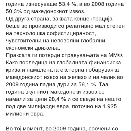
година изнесуваше 53,4 %, а во 2008 година
50,3% од македонскиот извоз.
Од друга страна, ваквата концентрација
беше во производи со релативно мал степен
на технолошка софистицираност,
чувствителни на неповолни глобални
економски движења.
Праксата ги потврди стравувањата на ММФ.
Како последица на глобалната финансиска
криза и намалената екстерна побарувачка
македонскиот извоз на железо и на челик во
2009 година падна дури за 56,1 %. Таа
година вкупниот македонски извоз се
намали за цели 28,4 % и се сведе на нешто
под две милијарди евра, поточно на 1.925
милиони евра.
Во тој момент, во 2009 година, соочени со