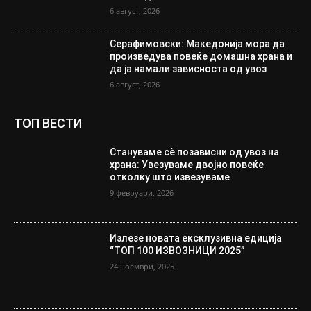
6 август, 2026
Серафимовски: Македонија мора да
произведува повеќе домашна храна и
да ја намали зависноста од увоз
6 август, 2026
ТОП ВЕСТИ
Стануваме сè позависни од увоз на
храна: Увезуваме двојно повеќе
отколку што извезуваме
9 февруари, 2026
Излезе новата ексклузивна едиција
“ТОП 100 ИЗВОЗНИЦИ 2025”
24 ноември, 2025