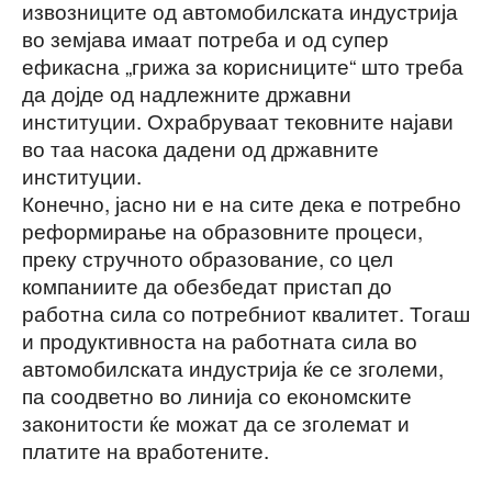
извозниците од автомобилската индустрија
во земјава имаат потреба и од супер
ефикасна „грижа за корисниците“ што треба
да дојде од надлежните државни
институции. Охрабруваат тековните најави
во таа насока дадени од државните
институции.
Конечно, јасно ни е на сите дека е потребно
реформирање на образовните процеси,
преку стручното образование, со цел
компаниите да обезбедат пристап до
работна сила со потребниот квалитет. Тогаш
и продуктивноста на работната сила во
автомобилската индустрија ќе се зголеми,
па соодветно во линија со економските
законитости ќе можат да се зголемат и
платите на вработените.