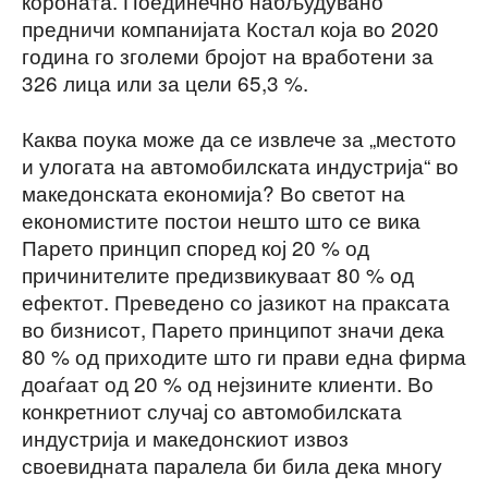
короната. Поединечно набљудувано
предничи компанијата Костал која во 2020
година го зголеми бројот на вработени за
326 лица или за цели 65,3 %.
Каква поука може да се извлече за „местото
и улогата на автомобилската индустрија“ во
македонската економија? Во светот на
економистите постои нешто што се вика
Парето принцип според кој 20 % од
причинителите предизвикуваат 80 % од
ефектот. Преведено со јазикот на праксата
во бизнисот, Парето принципот значи дека
80 % од приходите што ги прави една фирма
доаѓаат од 20 % од нејзините клиенти. Во
конкретниот случај со автомобилската
индустрија и македонскиот извоз
своевидната паралела би била дека многу