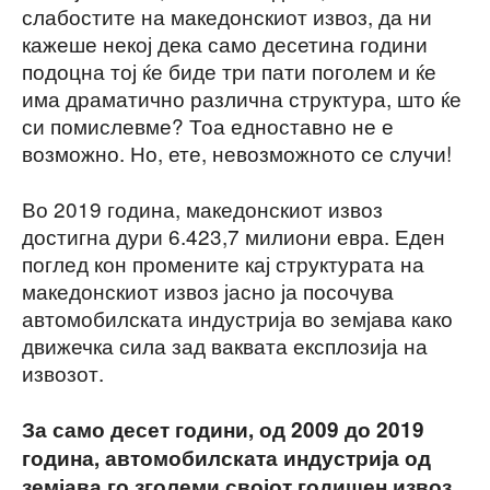
слабостите на македонскиот извоз, да ни
кажеше некој дека само десетина години
подоцна тој ќе биде три пати поголем и ќе
има драматично различна структура, што ќе
си помислевме? Тоа едноставно не е
возможно. Но, ете, невозможното се случи!
Во 2019 година, македонскиот извоз
достигна дури 6.423,7 милиони евра. Еден
поглед кон промените кај структурата на
македонскиот извоз јасно ја посочува
автомобилската индустрија во земјава како
движечка сила зад ваквата експлозија на
извозот.
За само десет години, од 2009 до 2019
година, автомобилската индустрија од
земјава го зголеми својот годишен извоз