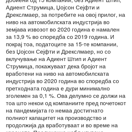
Адиент Струмица, Џојсон Сејфти и
Дрекслмаер, за потребите на овој прилог, на
ниво на автомобилската индустрија во
земјава извозот во 2020 година е намален
за 13,9 % во споредба со 2019 година. И
покрај тоа, податоците за 15-те компании,
без Џојсон Сејфти и Дрекслмаер, но со
вклучување на Адиент Штип и Адиент
Струмица, покажуваат дека бројот на
вработени на ниво на автомобилската
индустрија во 2020 година во споредба со
претходната година е дури минимално
зголемен за 0,1 %. Ова делумно се должи на
тоа што некои од компаниите пред почетокот
на пандемијата го немаа достигнато
полниот капацитет на производство и
продолжија да вработуваат и во време на