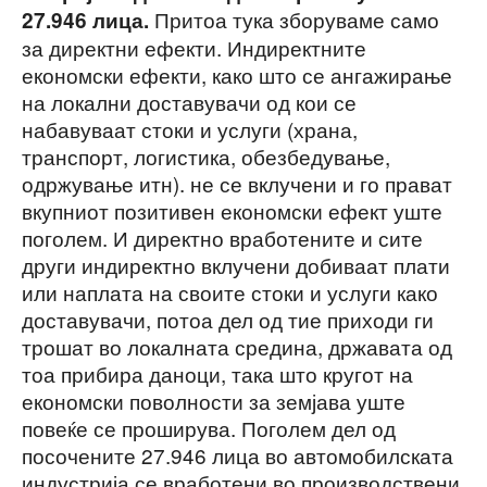
Притоа тука зборуваме само
27.946 лица.
за директни ефекти. Индиректните
економски ефекти, како што се ангажирање
на локални доставувачи од кои се
набавуваат стоки и услуги (храна,
транспорт, логистика, обезбедување,
одржување итн). не се вклучени и го прават
вкупниот позитивен економски ефект уште
поголем. И директно вработените и сите
други индиректно вклучени добиваат плати
или наплата на своите стоки и услуги како
доставувачи, потоа дел од тие приходи ги
трошат во локалната средина, државата од
тоа прибира даноци, така што кругот на
економски поволности за земјава уште
повеќе се проширува. Поголем дел од
посочените 27.946 лица во автомобилската
индустрија се вработени во производствени