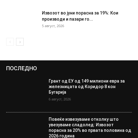
Извозот во јуни порасна за 19%: Кои
производи и пазари го...
5 август, 2026
ПОСЛЕДНО
Грант од ЕУ од 149 милиони евра за
железницата од Коридор 8 кон
Бугарија
6 август, 2026
Повеќе извезуваме отколку што
увезуваме сладолед: Извозот
порасна за 20% во првата половина од
2026 година