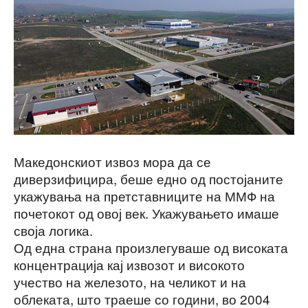
Македонскиот извоз мора да се
диверзифицира, беше едно од постојаните
укажувања на претставниците на ММФ на
почетокот од овој век. Укажувањето имаше
своја логика.
Од една страна произлегуваше од високата
концентрација кај извозот и високото
учество на железото, на челикот и на
облеката, што траеше со години, во 2004