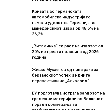
Кризата во германската
автомобилска индустрија го
намали уделот на Германија во
македонскиот извоз од 48,6% на
36,2%
„Витаминка“ со раст на извозот од
20% во првата половина од 2026
година
Живко Мукаетов од прва рака за
берзанскиот успех и идните
перспективи на „Алкалоид“
ЕУ подготвува истрага за увозот на
градежни материјали од Балканот
поради сомневања за
заобиколување на царините за