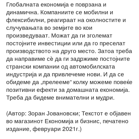
Глобалната економија е поврзана и
динамична. Компаниите се мобилни и
флексибилни, реагираат на околностите и
случувањата во земјите во кои
произведуваат. Можат да ги зголемат
постојните инвестиции или да го преселат
производството на друго место. Затоа треба
да направиме сè да ги задржиме постојните
странски компании од автомобилската
индустрија и да привлечеме нови. И да се
обидеме да „прелееме“ колку можеме повеќе
позитивни ефекти за домашната економија.
Треба да бидеме внимателни и мудри.
(Автор: Зоран Јовановски; Текстот е објавен
во магазинот Економија и бизнис, печатено
издание, февруари 2021г.)