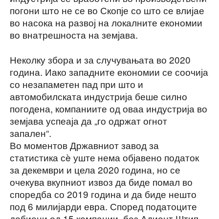
погони што не се во Скопје со што се влијае
во насока на развој на локалните економии
во внатрешноста на земјава.
Неколку збора и за случувањата во 2020
година. Иако западните економии се соочија
со незапаметен пад при што и
автомобилската индустрија беше силно
погодена, компаниите од оваа индустрија во
земјава успеаја да „го одржат огнот
запален“.
Во моментов Државниот завод за
статистика сè уште нема објавено податок
за декември и цела 2020 година, но се
очекува вкупниот извоз да биде помал во
споредба со 2019 година и да биде нешто
под 6 милијарди евра. Според податоците
добиени од 15 компании, без Адиент Штип,