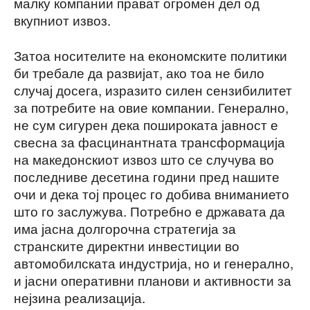
малку компании прават огромен дел од
вкупниот извоз.
Затоа носителите на економските политики
би требале да развијат, ако тоа не било
случај досега, изразито силен сензибилитет
за потребите на овие компании. Генерално,
не сум сигурен дека пошироката јавност е
свесна за фасцинантната трансформација
на македонскиот извоз што се случува во
последниве десетина години пред нашите
очи и дека тој процес го добива вниманието
што го заслужува. Потребно е државата да
има јасна долгорочна стратегија за
странските директни инвестиции во
автомобилската индустрија, но и генерално,
и јасни оперативни планови и активности за
нејзина реализација.