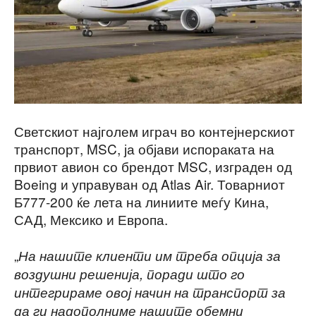
Светскиот најголем играч во контејнерскиот
транспорт, MSC, ја објави испораката на
првиот авион со брендот MSC, изграден од
Boeing и управуван од Atlas Air. Товарниот
Б777-200 ќе лета на линиите меѓу Кина,
САД, Мексико и Европа.
„
На нашите клиенти им треба опција за
воздушни решенија, поради што го
интегрираме овој начин на транспорт за
да ги надополниме нашите обемни