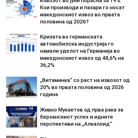
Извозот во јуни порасна за 19%:
Кои производи и пазари го носат
македонскиот извоз во првата
половина од 2026?
Кризата во германската
автомобилска индустрија го
намали уделот на Германија во
македонскиот извоз од 48,6% на
36,2%
„Витаминка“ со раст на извозот од
20% во првата половина од 2026
година
Живко Мукаетов од прва рака за
берзанскиот успех и идните
перспективи на „Алкалоид“