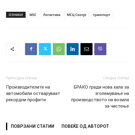
ОЗНАКИ
MSC
Логистика
МСЦ Скопје
транспорт
Претходна статија
Следна статија
Производителите на
БРАКО гради нова хала за
автомобили остваруваат
зголемување на
рекордни профити
производството на возила
за чистење
ПОВРЗАНИ СТАТИИ
ПОВЕЌЕ ОД АВТОРОТ