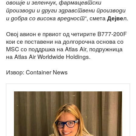
овошје и зеленчук, фармацевтски
производи и други здравствени производи
“, смета
л.
и добра со висока вредност
Дејве
Овој авион е првиот од четирите B777-200F
кои се поставени на долгорочна основа со
MSC со поддршка на Atlas Air, подружница
на Atlas Air Worldwide Holdings.
Извор: Container News