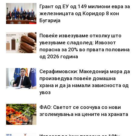
Грант од ЕУ од 149 милиони евра за
железницата од Коридор 8 кон
Бугарија
Повеќе извезуваме отколку што
увезуваме сладолед: Извозот
порасна за 20% во првата половина
од 2026 година
Серафимовски: Македонија мора да
произведува повеќе домашна
храна и да ја намали зависноста од
увоз
ФАО: Светот се соочува со нови
зголемувања на цените на храната