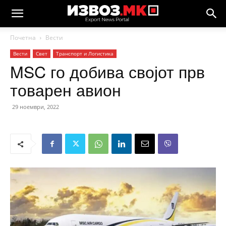
Почетна
Вести
Вести
Свет
Транспорт и Логистика
MSC го добива својот прв
товарен авион
29 ноември, 2022