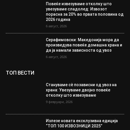
Повеќе извезуваме отколку што
увезуваме сладолед: Извозот
порасна за 20% во првата половина од
2026 година
6 август, 2026
Серафимовски: Македонија мора да
произведува повеќе домашна храна и
да ја намали зависноста од увоз
6 август, 2026
ТОП ВЕСТИ
Стануваме сè позависни од увоз на
храна: Увезуваме двојно повеќе
отколку што извезуваме
9 февруари, 2026
Излезе новата ексклузивна едиција
“ТОП 100 ИЗВОЗНИЦИ 2025”