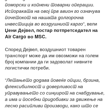
поморски и копнени товарни операции.
Испораката на овој прв авион го означува
почетокот на нашата долгорочна
“, вели
инвестиција во воздушниот карго
Џени Дејвел, постар потпретседател на
Air Cargo во MSC.
Според Дејвел, воздушниот товарен
транспорт може да им овозможи на голем
број компании да ги задоволат нивните
логистички потреби.
“
Летањето додава повеќе опции, брзина,
флексибилност и доверливост на
управувањето со синџирот на снабдување,
а има и посебни придобивки за движење на
лесно расипливи производи, како што се