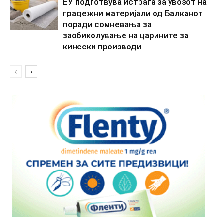
ЕУ подготвува истрага за увозот на
градежни материјали од Балканот
поради сомневања за
заобиколување на царините за
кинески производи