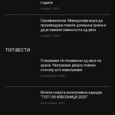
година
6 август, 2026
Серафимовски: Македонија мора да
произведува повеќе домашна храна и
да ја намали зависноста од увоз
6 август, 2026
ТОП ВЕСТИ
Стануваме сè позависни од увоз на
храна: Увезуваме двојно повеќе
отколку што извезуваме
9 февруари, 2026
Излезе новата ексклузивна едиција
“ТОП 100 ИЗВОЗНИЦИ 2025”
24 ноември, 2025