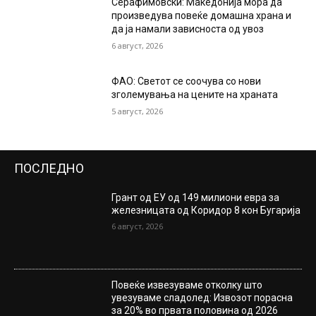
Серафимовски: Македонија мора да
произведува повеќе домашна храна и
да ја намали зависноста од увоз
6 август, 2026
ФАО: Светот се соочува со нови
зголемувања на цените на храната
5 август, 2026
ПОСЛЕДНО
Грант од ЕУ од 149 милиони евра за
железницата од Коридор 8 кон Бугарија
6 август, 2026
Повеќе извезуваме отколку што
увезуваме сладолед: Извозот порасна
за 20% во првата половина од 2026