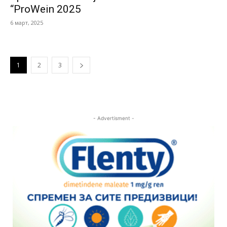
“ProWein 2025
6 март, 2025
1
2
3
- Advertisment -