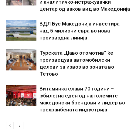
и аналитичко-истражувачки
центар од ваков вид во Македонија
ВДЛ Бус Македонија инвестира
над 5 милиони евра во нова
производна линија
Турската „Џаво отомотив“ ќе
произведува автомобилски
делови за извоз во зоната во
Тетово
Витаминка слави 70 години –
јубилеј на еден од најголемите
македонски брендови и лидер во
прехранбената индустрија