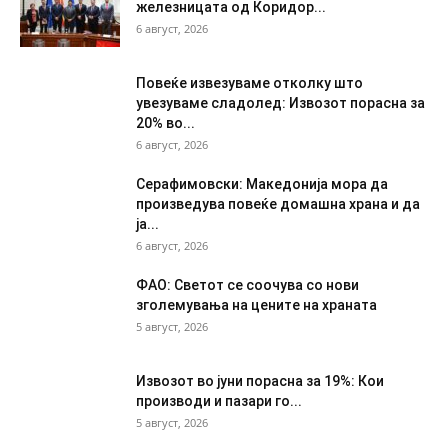
железницата од Коридор...
6 август, 2026
Повеќе извезуваме отколку што
увезуваме сладолед: Извозот порасна за
20% во...
6 август, 2026
Серафимовски: Македонија мора да
произведува повеќе домашна храна и да
ја...
6 август, 2026
ФАО: Светот се соочува со нови
зголемувања на цените на храната
5 август, 2026
Извозот во јуни порасна за 19%: Кои
производи и пазари го...
5 август, 2026