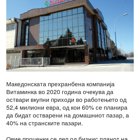
Македонската прехранбена компанија
Витаминка во 2020 година очекува да
оствари вкупни приходи во работењето од
52,4 милиони евра, од кои 60% се планира
да бидат остварени на домашниот пазар, а
40% на странските пазари.
Овие проценки се дел од бизнис планот на