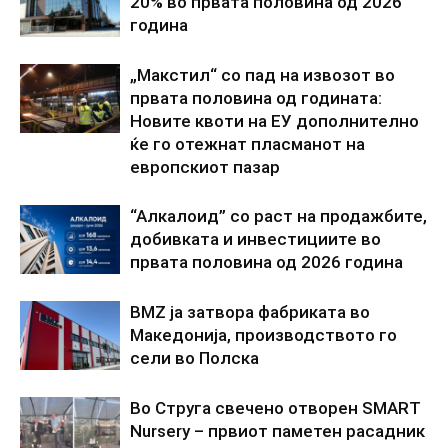
20% во првата половина од 2026
година
„Макстил“ со пад на извозот во
првата половина од годината:
Новите квоти на ЕУ дополнително
ќе го отежнат пласманот на
европскиот пазар
“Алкалоид” со раст на продажбите,
добивката и инвестициите во
првата половина од 2026 година
BMZ ја затвора фабриката во
Македонија, производството го
сели во Полска
Во Струга свечено отворен SMART
Nursery – првиот паметен расадник