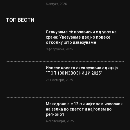
6 август, 2026
ТОП ВЕСТИ
Стануваме сè позависни од увоз на
храна: Увезуваме двојно повеќе
отколку што извезуваме
9 февруари, 2026
Излезе новата ексклузивна едиција
“ТОП 100 ИЗВОЗНИЦИ 2025”
24 ноември, 2025
Македонија е 12-ти најголем извозник
на зелка во светот и најголем во
регионот
4 септември, 2025