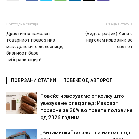
Претходна статија
Следна статија
Драстично намален
(Видеографик) Кина e
товарниот превоз низ
најголем извозник во
македонските железници,
светот
бизнисот бара
либерализација!
ПОВРЗАНИ СТАТИИ
ПОВЕЌЕ ОД АВТОРОТ
Повеќе извезуваме отколку што
увезуваме сладолед: Извозот
порасна за 20% во првата половина
од 2026 година
„Витаминка“ со раст на извозот од