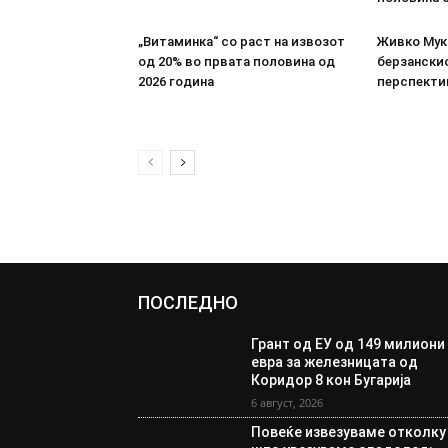
„Витаминка“ со раст на извозот
Живко Мука
од 20% во првата половина од
берзанскио
2026 година
перспекти
ПОСЛЕДНО
Грант од ЕУ од 149 милиони
евра за железницата од
Коридор 8 кон Бугарија
6 август, 2026
Повеќе извезуваме отколку