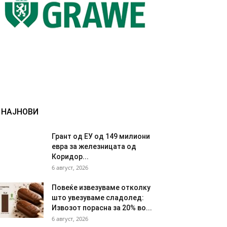
НАЈНОВИ
Грант од ЕУ од 149 милиони
евра за железницата од
Коридор...
6 август, 2026
Повеќе извезуваме отколку
што увезуваме сладолед:
Извозот порасна за 20% во...
6 август, 2026