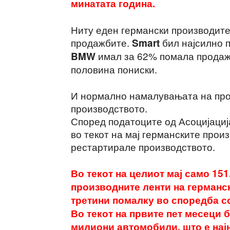
минатата година.
Ниту еден германски производите
продажбите.
бил најсилно 
Smart
имал за 62% помала прода
BMW
половина пониски.
И нормално намалувањата на про
производството.
Според податоците од Асоцијациј
во текот на мај германските прои
рестартирале производството.
Во текот на целиот мај само 15
производните ленти на германск
третини помалку во споредба со
Во текот на првите пет месеци 
милиони автомобили, што е нај