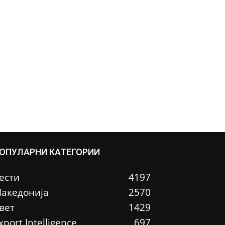
ОПУЛАРНИ КАТЕГОРИИ
ести
4197
акедонија
2570
вет
1429
xport Intelligence
697