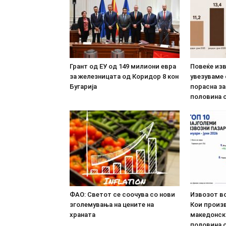
Грант од ЕУ од 149 милиони евра
Повеќе из
за железницата од Коридор 8 кон
увезуваме
Бугарија
порасна за
половина о
ФАО: Светот се соочува со нови
Извозот во
зголемувања на цените на
Кои произв
храната
македонск
половина о