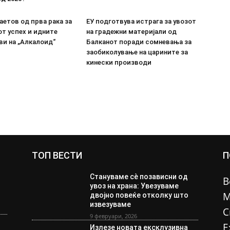
етов од прва рака за
ЕУ подготвува истрага за увозот
т успех и идните
на градежни материјали од
ви на „Алкалоид“
Балканот поради сомневања за
заобиколување на царините за
кинески производи
ТОП ВЕСТИ
П
Стануваме сè позависни од
В
увоз на храна: Увезуваме
М
двојно повеќе отколку што
извезуваме
С
9 февруари, 2026
Е
Излезе новата ексклузивна