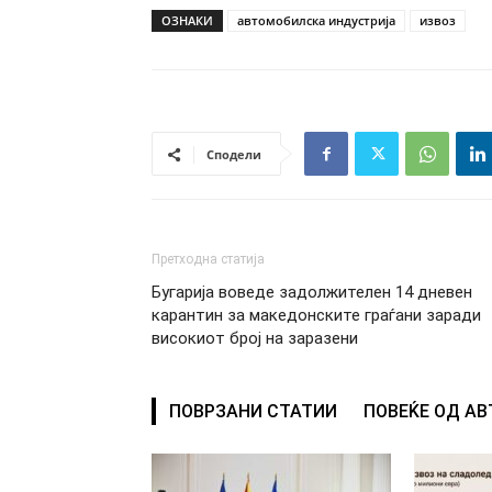
ОЗНАКИ
автомобилска индустрија
извоз
Сподели
Претходна статија
Бугарија воведe задолжителен 14 дневен
карантин за македонските граѓани заради
високиот број на заразени
ПОВРЗАНИ СТАТИИ
ПОВЕЌЕ ОД А