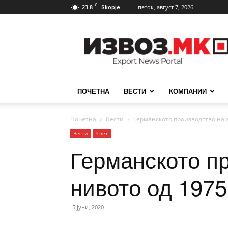
C
23.8
петок, август 7, 2026
Skopje
ИзвозМК
ПОЧЕТНА
ВЕСТИ
КОМПАНИИ
Почетна
Вести
Германското производство на 
Вести
Свет
Германското п
нивото од 1975
5 јуни, 2020