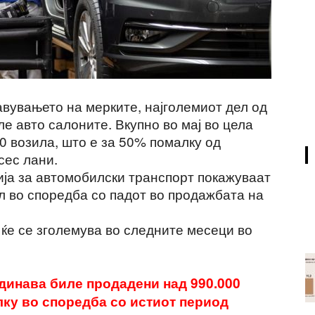
бавувањето на мерките, најголемиот дел од
ле авто салоните. Вкупно во мај во цела
0 возила, што е за 50% помалку од
сес лани.
ја за автомобилски транспорт покажуваат
л во споредба со падот во продажбата на
ќе се зголемува во следните месеци во
одинава биле продадени над 990.000
лку во споредба со истиот период