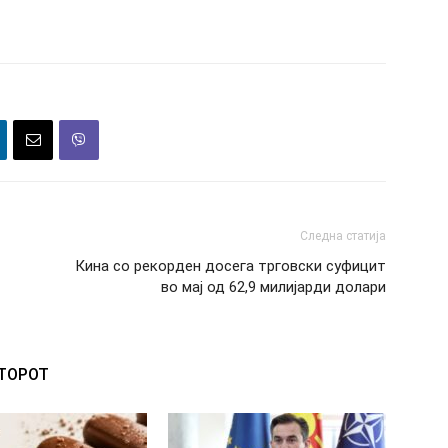
Следна статија
Кина со рекорден досега трговски суфицит
во мај од 62,9 милијарди долари
ВТОРОТ