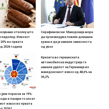
везуваме отколку што
Серафимовски: Македонија мора
 сладолед: Извозот
да произведува повеќе домашна
 20% во првата
храна и да ја намали зависноста
д 2026 година
од увоз
Кризата во германската
автомобилска индустрија го
намали уделот на Германија во
македонскиот извоз од 48,6% на
36,2%
 јуни порасна за 19%:
оди и пазари го носат
иот извоз во првата
д 2026?