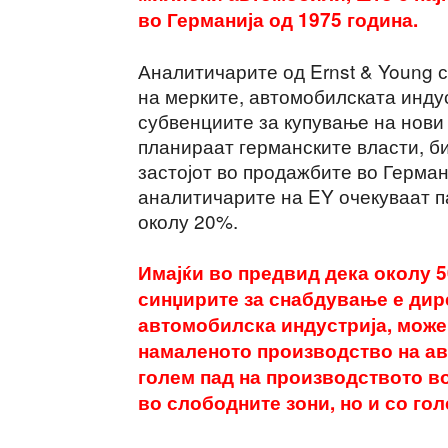
во Германија од 1975 година.
Аналитичарите од Ernst & Young с
на мерките, автомобилската индус
субвенциите за купување на нови 
планираат германските власти, б
застојот во продажбите во Герман
аналитичарите на EY очекуваат п
околу 20%.
Имајќи во предвид дека околу 
синџирите за снабдување е дир
автомобилска индустрија, може
намаленото производство на ав
голем пад на производството в
во слободните зони, но и со гол