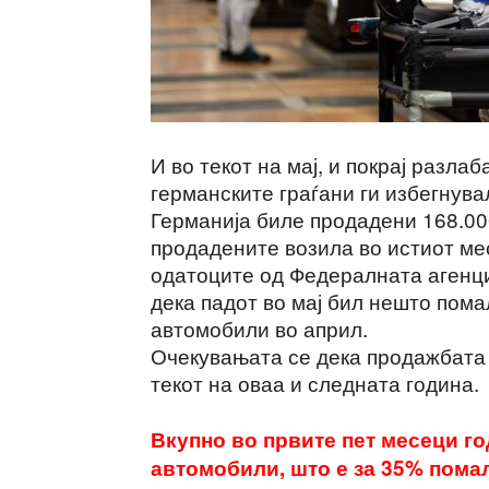
И во текот на мај, и покрај разла
германските граѓани ги избегнува
Германија биле продадени 168.00
продадените возила во истиот ме
одатоците од Федералната агенци
дека падот во мај бил нешто пома
автомобили во април.
Очекувањата се дека продажбата 
текот на оваа и следната година.
Вкупно во првите пет месеци г
автомобили, што е за 35% пома