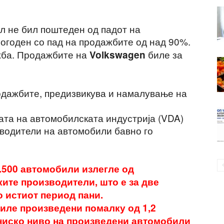
л не бил поштеден од падот на
погоден со пад на продажбите од над 90%.
жба. Продажбите на
биле за
Volkswagen
дажбите, предизвикува и намалување на
ата на автомобилската индустрија (VDA)
зводители на автомобили бавно го
1.500 автомобили излегле од
ите производители, што е за две
 истиот период пани.
биле произведени помалку од 1,2
ниско ниво на произведени автомобили