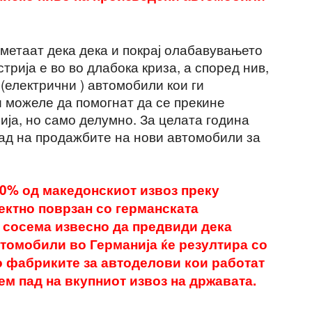
метаат дека дека и покрај олабавувањето
трија е во во длабока криза, а според нив,
(електрични ) автомобили кои ги
и можеле да помогнaт да се прекине
ија, но само делумно. За целата година
ад на продажбите на нови автомобили за
50% од македонскиот извоз преку
ектно поврзан со германската
 сосема извесно да предвиди дека
томобили во Германија ќе резултира со
о фабриките за автоделови кои работат
ем пад на вкупниот извоз на државата.