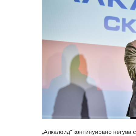
„Алкалоид“ континуирано негува 