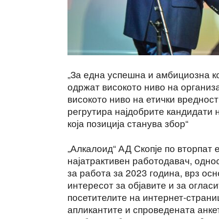
„За една успешна и амбициозна к
одржат високото ниво на организа
високото ниво на етички вредност
регрутира најдобрите кандидати н
која позиција станува збор“
„Алкалоид“ АД Скопје по вторпат 
најатрактивен работодавач, одно
за работа за 2023 година, врз ос
интересот за објавите и за оглас
посетителите на интернет-страни
апликантите и спроведената анкет