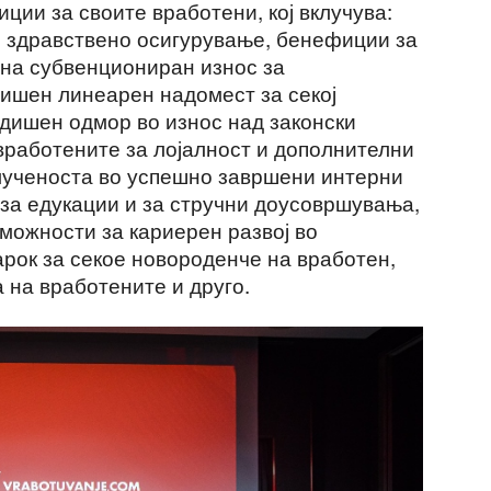
ции за своите вработени, кој вклучува:
 здравствено осигурување, бенефиции за
на субвенциониран износ за
ишен линеарен надомест за секој
одишен одмор во износ над законски
вработените за лојалност и дополнителни
лученоста во успешно завршени интерни
 за едукации и за стручни доусовршувања,
можности за кариерен развој во
арок за секое новороденче на вработен,
 на вработените и друго.