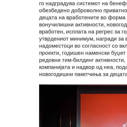
го надградува системот на бенефи
обезбедено доброволно приватно
децата на вработените во форма 
вонучилишни активности, новогод
вработен, исплата на регрес за г
утврдениот минимум, награди за 
надоместоци во согласност со вк
проекти, годишен наменски буџет
редовни тим-билдинг активности, 
компанијата и надвор од неа, под
новогодишни пакетчиња за децата