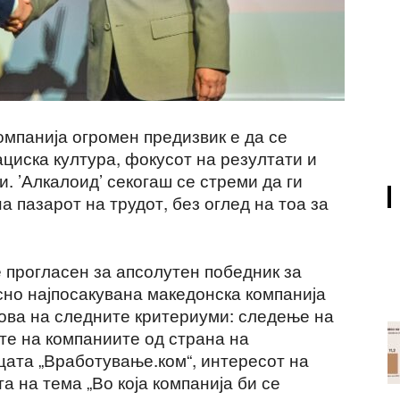
омпанија огромен предизвик е да се
циска култура, фокусот на резултати и
и. ’Алкалоид’ секогаш се стреми да ги
а пазарот на трудот, без оглед на тоа за
е прогласен за апсолутен победник за
сно најпосакувана македонска компанија
нова на следните критериуми: следење на
ите на компаниите од страна на
цата „Вработување.ком“, интересот на
а на тема „Во која компанија би се