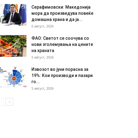
Серафимовски: Македонија
мора да произведува повеќе
домашна храна и да ја...
6 август, 2026
ФАО: Светот се соочува со
нови зголемувања на цените
на храната
5 август, 2026
Извозот во јуни порасна за
19%: Кои производи и пазари
го...
5 август, 2026