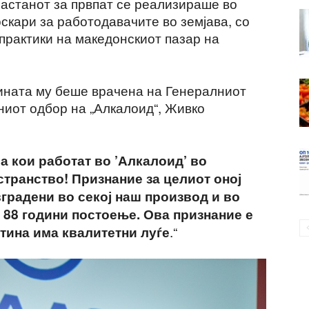
астанот за првпат се реализираше во
скари за работодавачите во земјава, со
рактики на македонскиот пазар на
ината му беше врачена на Генералниот
ниот одбор на „Алкалоид“, Живко
ва кои работат во ’Алкалоид’ во
транство! Признание за целиот оној
вградени во секој наш производ и во
 88 години постоење. Ова признание е
.“
тина има квалитетни луѓе