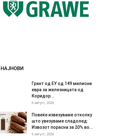
НАЈНОВИ
Грант од ЕУ од 149 милиони
евра за железницата од
Коридор...
6 август, 2026
Повеќе извезуваме отколку
што увезуваме сладолед:
Извозот порасна за 20% во...
6 август, 2026