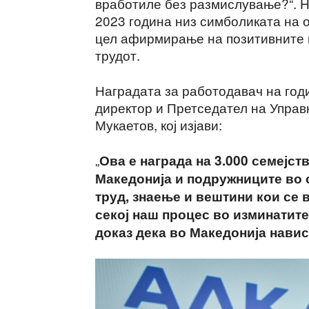
вработиле без размислување?“. Н
2023 година низ симболиката на о
цел афирмирање на позитивните п
трудот.
Наградата за работодавач на год
директор и Претседател на Управ
Мукаетов, кој изјави:
„
Ова е награда на 3.000 семејст
Македонија и подружниците во с
труд, знаење и вештини кои се 
секој наш процес во изминатите
доказ дека во Македонија навис