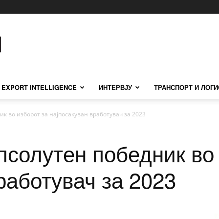
EXPORT INTELLIGENCE
ИНТЕРВЈУ
ТРАНСПОРТ И ЛОГИ
ик во изборот за најпосакуван вработувач за 2023
псолутен победник во
работувач за 2023