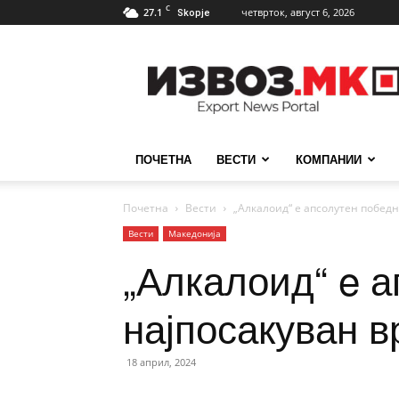
C
27.1
четврток, август 6, 2026
Skopje
ИзвозМК
ПОЧЕТНА
ВЕСТИ
КОМПАНИИ
Почетна
Вести
„Алкалоид“ e апсолутен победн
Вести
Македонија
„Алкалоид“ e а
најпосакуван в
18 април, 2024