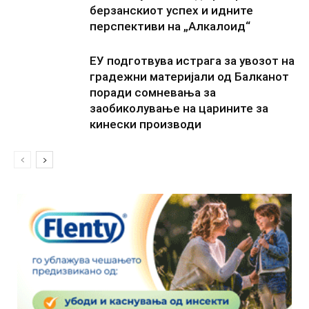
берзанскиот успех и идните
перспективи на „Алкалоид“
ЕУ подготвува истрага за увозот на
градежни материјали од Балканот
поради сомневања за
заобиколување на царините за
кинески производи