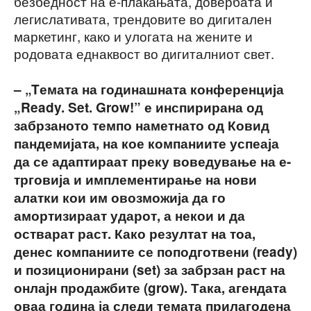
безбедност на е-плаќањата, довербата и
легислативата, трендовите во дигитален
маркетинг, како и улогата на жените и
родовата еднаквост во дигиталниот свет.
– „Tемата на годинашната конференција
„Ready. Set. Grow!” е инспирирана од
забрзаното темпо наметнато од Ковид
пандемијата, на кое компаниите успеаја
да се адаптираат преку воведување на е-
трговија и имплементирање на нови
алатки кои им овозможија да го
амортизираат ударот, а некои и да
остварат раст. Како резултат на тоа,
денес компаниите се поподготвени (ready)
и позиционирани (set) за забрзан раст на
онлајн продажбите (grow). Така, агендата
оваа година ја следи темата прилагодена