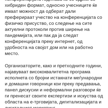
хибриден формат, односно учесниците ќе
имаат можност да одберат дали
преферираат учество на конференцијата со
физичко присуство, со следење на сите
актуелни протоколи против ширење на
пандемијата, или пак да ја следат
конференцијата преку интернет, од
удобноста на својот дом или на работно
место.
Организаторите, како и претходните години,
најавуваат висококвалитетна програма
исполнета со бројни истакнати меѓународни
и домашни говорници кои преку предавања,
панел дискусии и неформални разговори ќе
ги пренесат своите експертизи и искуства од
областа на е-трговијата, дигитализацијата и
дигиталниот маркетинг.