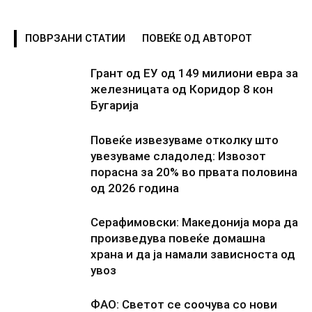
ПОВРЗАНИ СТАТИИ
ПОВЕЌЕ ОД АВТОРОТ
Грант од ЕУ од 149 милиони евра за
железницата од Коридор 8 кон
Бугарија
Повеќе извезуваме отколку што
увезуваме сладолед: Извозот
порасна за 20% во првата половина
од 2026 година
Серафимовски: Македонија мора да
произведува повеќе домашна
храна и да ја намали зависноста од
увоз
ФАО: Светот се соочува со нови