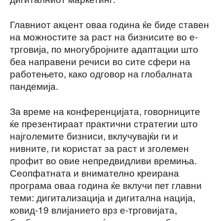
Главниот акцент оваа година ќе биде ставен
на можностите за раст на бизнисите во е-
трговија, по многубројните адаптации што
беа направени речиси во сите сфери на
работењето, како одговор на глобалната
пандемија.
За време на конференцијата, говорниците
ќе презентираат практични стратегии што
најголемите бизниси, вклучувајќи ги и
нивните, ги користат за раст и зголемен
профит во овие непредвидливи времиња.
Сеопфатната и внимателно креирана
програма оваа година ќе вклучи пет главни
теми: дигитализација и дигитална нација,
ковид-19 влијанието врз е-трговијата,