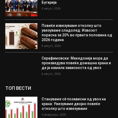
Бугарија
6 август, 2026
Повеќе извезуваме отколку што
увезуваме сладолед: Извозот
порасна за 20% во првата половина од
2026 година
6 август, 2026
Серафимовски: Македонија мора да
произведува повеќе домашна храна и
да ја намали зависноста од увоз
6 август, 2026
ТОП ВЕСТИ
Стануваме сè позависни од увоз на
храна: Увезуваме двојно повеќе
отколку што извезуваме
9 февруари, 2026