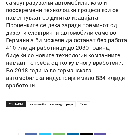
самоуправувачки автомобили, како и
посовремени технолошки процеси кои се
наметнуваат со дигитализацијата.
Проценките се дека заради преминот од
дизел и електрични автомобили само во
Германија би можеле да останат без работа
410 илајди работници до 2030 година,
бидејќи со новите технологии компаниите
немаат потреба од толку многу вработени.
Во 2018 година во германската
автомобилска индустрија имало 834 илјади
вработени.
ОЗНАКИ
автомобилска индустрија
Свет