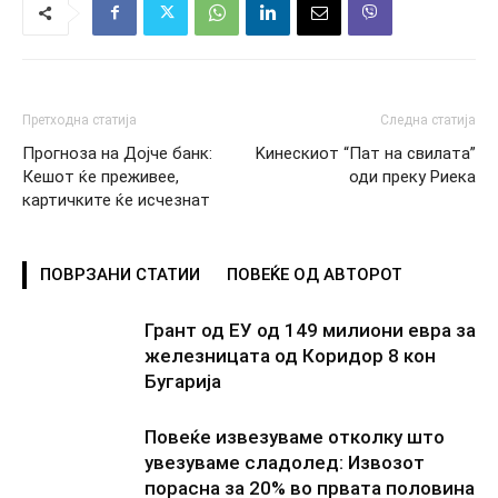
Претходна статија
Следна статија
Прогноза на Дојче банк:
Kинескиот “Пат на свилата”
Кешот ќе преживее,
оди преку Риека
картичките ќе исчезнат
ПОВРЗАНИ СТАТИИ
ПОВЕЌЕ ОД АВТОРОТ
Грант од ЕУ од 149 милиони евра за
железницата од Коридор 8 кон
Бугарија
Повеќе извезуваме отколку што
увезуваме сладолед: Извозот
порасна за 20% во првата половина