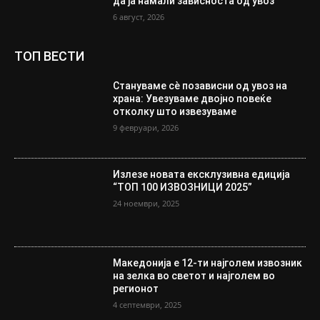
да ја намали зависноста од увоз
6 август, 2026
ТОП ВЕСТИ
Стануваме сè позависни од увоз на
храна: Увезуваме двојно повеќе
отколку што извезуваме
9 февруари, 2026
Излезе новата ексклузивна едиција
“ТОП 100 ИЗВОЗНИЦИ 2025”
24 ноември, 2025
Македонија е 12-ти најголем извозник
на зелка во светот и најголем во
регионот
4 септември, 2025