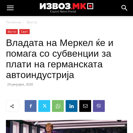
Почетна
Вести
Вести
Свет
Владата на Меркел ќе и
помага со субвенции за
плати на германската
автоиндустрија
24 јануари, 2020