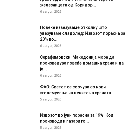
железницата од Коридор...
6 август, 2026
Повеќе извезуваме отколку што
увезуваме сладолед: Извозот порасна за
20% во...
6 август, 2026
Серафимовски: Македонија мора да
произведува повеќе домашна храна и да
ја...
6 август, 2026
ФАО: Светот се соочува со нови
зголемувања на цените на храната
5 август, 2026
Извозот во јуни порасна за 19%: Кои
производи и пазари го...
5 август, 2026