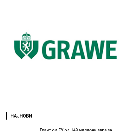
НАЈНОВИ
Грант од ЕУ од 149 милиони евра за