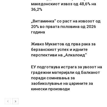
македонскиот извоз од 48,6% на
36,2%
„Витаминка“ со раст на извозот од
20% во првата половина од 2026
година
Живко Мукаетов од прва рака за
берзанскиот успех и идните
перспективи на „Алкалоид“
ЕУ подготвува истрага за увозот на
градежни материјали од Балканот
поради сомневања за
заобиколување на царините за
кинески производи