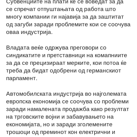
Субвенциите на плати ќе се воведат за да
се спречат отпуштањата од работа што
многу компании ги најавија за да заштитат
од загуби заради проблемите кои се соочува
оваа индустрија.
Владата веќе одржува преговори со
синдикатите и претставници на комапниите
за да се прецизираат мерките, кои потоа ќе
треба да бидат одобрени од германскиот
парламент.
Автомобилската индустрија во најголемата
европска економија се соочува со проблеми
заради намалената продажба како резултат
на трговските војни и забавувањето на
економијата, но и заради зголемените
трошоци од преминот кон електрични и