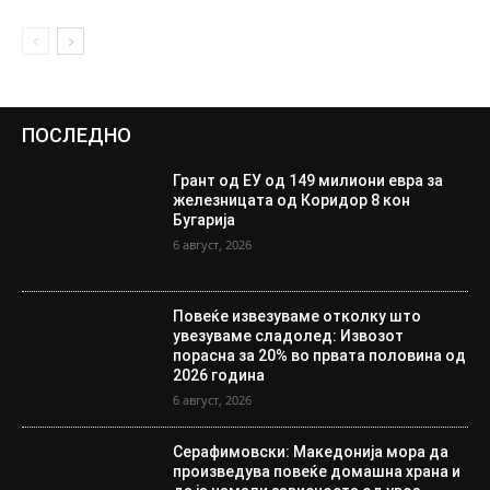
ПОСЛЕДНО
Грант од ЕУ од 149 милиони евра за
железницата од Коридор 8 кон
Бугарија
6 август, 2026
Повеќе извезуваме отколку што
увезуваме сладолед: Извозот
порасна за 20% во првата половина од
2026 година
6 август, 2026
Серафимовски: Македонија мора да
произведува повеќе домашна храна и