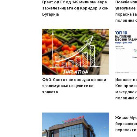
Грант од ЕУ од 149 милиони евра
Повеќе из
за железницата од Коридор 8 кон
увезуваме
Бугарија
порасна за
половина о
ФАО: Светот се соочува со нови
Извозот во
зголемувања на цените на
Кои произв
храната
македонск
половина о
Живко Мука
берзанскио
перспекти