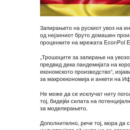
Запирањето на рускиот увоз на ен
од нејзиниот бруто домашен произ
проценките на мрежата EconPol E
„Трошоците за запирање на увозот
предвид дека пандемијата на кор
економското производство“, изјав
за макроекономија и анкети на Иф
Не може да се исклучат ниту пог
тој, бидејќи силата на потенција
за моделирањето.
Дополнително, рече тој, мора да 
индустријата сè уште не се опора