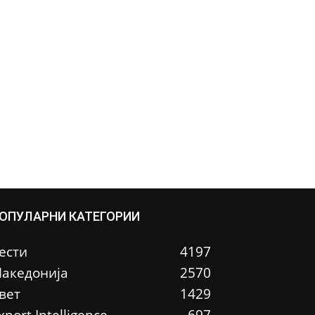
ОПУЛАРНИ КАТЕГОРИИ
ести
4197
акедонија
2570
вет
1429