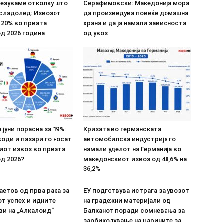
везуваме отколку што
Серафимовски: Македонија мора
 сладолед: Извозот
да произведува повеќе домашна
 20% во првата
храна и да ја намали зависноста
д 2026 година
од увоз
 јуни порасна за 19%:
Кризата во германската
оди и пазари го носат
автомобилска индустрија го
иот извоз во првата
намали уделот на Германија во
д 2026?
македонскиот извоз од 48,6% на
36,2%
етов од прва рака за
ЕУ подготвува истрага за увозот
т успех и идните
на градежни материјали од
ви на „Алкалоид“
Балканот поради сомневања за
заобиколување на царините за