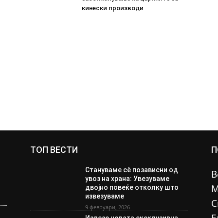
кинески производи
ТОП ВЕСТИ
П
Стануваме сè позависни од
В
увоз на храна: Увезуваме
М
двојно повеќе отколку што
извезуваме
С
9 февруари, 2026