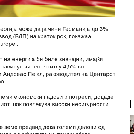
ергија може да ја чини Германија до 3%
вод (БДП) на краток рок, покажаа
urope .
 на енергија би биле значајни, имајќи
онавирус чинеше околу 4,5% во
и Андреас Пејхл, раководител на Центарот
о.
олеми економски падови и потреси, додаде
лниот шок повлекува високи несигурности
се земе предвид дека големи делови од
виле од ефектите на пандемијата.