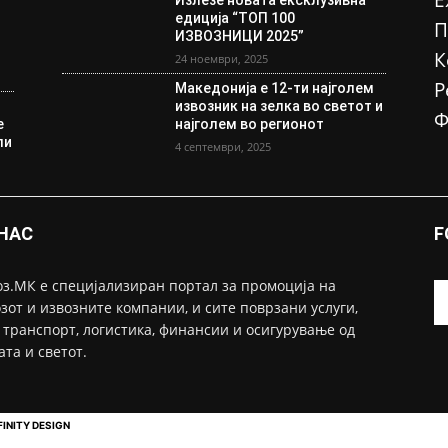
Е
Излезе новата ексклузивна
едиција “ТОП 100
П
ИЗВОЗНИЦИ 2025”
К
24 ноември, 2025
Р
Македонија е 12-ти најголем
извозник на зелка во светот и
Ф
е
најголем во регионот
ли
4 септември, 2025
 НАС
F
з.МК е специјализиран портал за промоција на
зот и извозните компании, и сите поврзани услуги,
 транспорт, логистика, финансии и осигурување од
ата и светот.
FINITY DESIGN