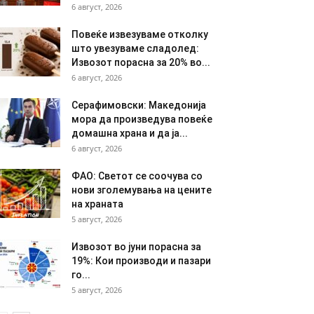
6 август, 2026
Повеќе извезуваме отколку
што увезуваме сладолед:
Извозот порасна за 20% во...
6 август, 2026
Серафимовски: Македонија
мора да произведува повеќе
домашна храна и да ја...
6 август, 2026
ФАО: Светот се соочува со
нови зголемувања на цените
на храната
5 август, 2026
Извозот во јуни порасна за
19%: Кои производи и пазари
го...
5 август, 2026