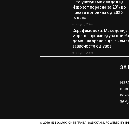
што увезуваме сладолед:
Извозот порасна за 20% во
првата половина од 2026
година
6 август, 2026
Серафимовски: Македонија
мора да произведува повеќ
домашна храна и да ја нама
зависноста од увоз
6 август, 2026
ЗА
Изво
изво
како
земј
© 2019
ИЗВОЗ.МК
. СИТЕ ПРАВА ЗАДРЖАНИ. POWERED BY
IN