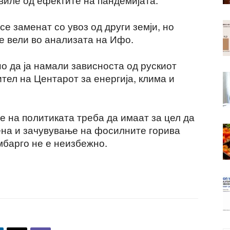
се заменат со увоз од други земји, но
се вели во анализата на Ифо.
о да ја намали зависноста од рускиот
ител на Центарот за енергија, клима и
те на политиката треба да имаат за цел да
ена и зачувување на фосилните горива
мбарго не е неизбежно.