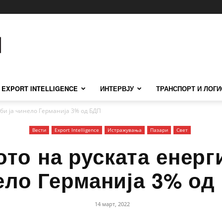
EXPORT INTELLIGENCE
ИНТЕРВЈУ
ТРАНСПОРТ И ЛОГИ
 би ја чинело Германија 3% од БДП
Вести
Еxport Intelligence
Истражувања
Пазари
Свет
то на руската енерги
ело Германија 3% од
14 март, 2022