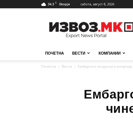
C
34.3
сабота, август 8, 2026
Skopje
ИзвозМК
ПОЧЕТНА
ВЕСТИ
КОМПАНИИ
Почетна
Вести
Ембаргото на руската енергија
Ембарго
чин