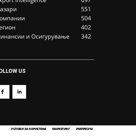
xport Intelligence
697
азари
551
омпании
504
егион
402
инансии и Осигурување
342
OLLOW US
УСЛОВИ ЗА КОРИСТЕЊЕ
МАРКЕТИНГ
ИМПРЕСУМ