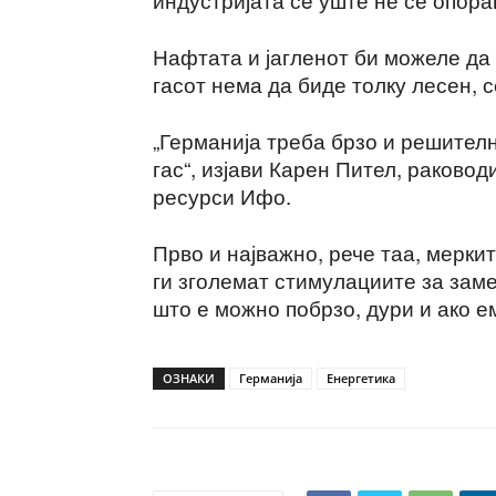
Нафтата и јагленот би можеле да 
гасот нема да биде толку лесен, 
„Германија треба брзо и решителн
гас“, изјави Карен Пител, раковод
ресурси Ифо.
Прво и најважно, рече таа, мерки
ги зголемат стимулациите за зам
што е можно побрзо, дури и ако е
ОЗНАКИ
Германија
Енергетика