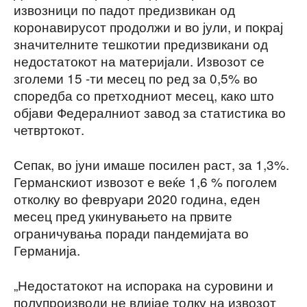
извозници по падот предизвикан од
коронавирусот продолжи и во јули, и покрај
значителните тешкотии предизвикани од
недостатокот на материјали. Извозот се
зголеми 15 -ти месец по ред за 0,5% во
споредба со претходниот месец, како што
објави Федералниот завод за статистика во
четвртокот.
Сепак, во јуни имаше посилен раст, за 1,3%.
Германскиот извозот е веќе 1,6 % поголем
отколку во февруари 2020 година, еден
месец пред укинувањето на првите
ограничувања поради пандемијата во
Германија.
„Недостатокот на испорака на суровини и
полупроизводи не влијае толку на извозот