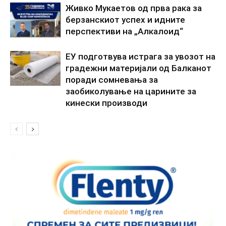
Живко Мукаетов од прва рака за
берзанскиот успех и идните
перспективи на „Алкалоид“
ЕУ подготвува истрага за увозот на
градежни материјали од Балканот
поради сомневања за
заобиколување на царините за
кинески производи