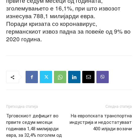
првите седум месеци од годината,
зголемувањето е 16,1%, при што извозот
изнесува 788,1 милијарди евра.
Поради кризата со коронавирус,
германскиот извоз падна за повеќе од 9% во
2020 година.
Претходна статија
Следна статија
Трговскиот дефицит во
На европската транспортна
првите седум месеци
индустрија и недостатуваат
годинава 1,48 милијарди
400 илјади возачи
евра, за 32,4% поголем од