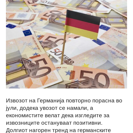
Извозот на Германија повторно порасна во
јули, додека увозот се намали, а
економистите велат дека изгледите за
извозниците остануваат позитивни.
Долгиот нагорен тренд на германските