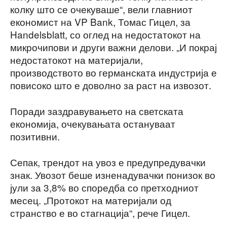
колку што се очекуваше“, вели главниот
економист на VP Bank, Томас Гицел, за
Handelsblatt, со оглед на недостатокот на
микрочипови и други важни делови. „И покрај
недостатокот на материјали,
производството во германската индустрија е
повисоко што е доволно за раст на извозот.
Поради заздравувањето на светската
економија, очекувањата остануваат
позитивни.
Сепак, трендот на увоз е предупредувачки
знак. Увозот беше изненадувачки понизок во
јули за 3,8% во споредба со претходниот
месец. „Протокот на материјали од
странство е во стагнација“, рече Гицел.