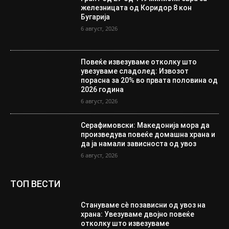
железницата од Коридор 8 кон
Бугарија
6 август, 2026
Повеќе извезуваме отколку што
увезуваме сладолед: Извозот
порасна за 20% во првата половина од
2026 година
6 август, 2026
Серафимовски: Македонија мора да
произведува повеќе домашна храна и
да ја намали зависноста од увоз
6 август, 2026
ТОП ВЕСТИ
Стануваме сè позависни од увоз на
храна: Увезуваме двојно повеќе
отколку што извезуваме