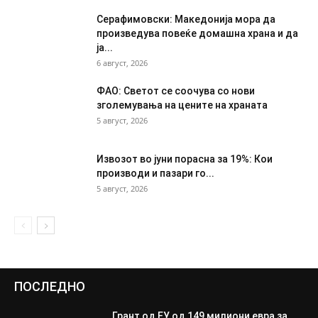
Серафимовски: Македонија мора да
произведува повеќе домашна храна и да
ја...
6 август, 2026
ФАО: Светот се соочува со нови
зголемувања на цените на храната
5 август, 2026
Извозот во јуни порасна за 19%: Кои
производи и пазари го...
5 август, 2026
ПОСЛЕДНО
Грант од ЕУ од 149 милиони евра за