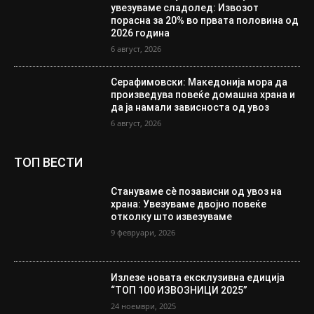
увезуваме сладолед: Извозот
порасна за 20% во првата половина од
2026 година
6 август, 2026
Серафимовски: Македонија мора да
произведува повеќе домашна храна и
да ја намали зависноста од увоз
6 август, 2026
ТОП ВЕСТИ
Стануваме сè позависни од увоз на
храна: Увезуваме двојно повеќе
отколку што извезуваме
9 февруари, 2026
Излезе новата ексклузивна едиција
“ТОП 100 ИЗВОЗНИЦИ 2025”
24 ноември, 2025