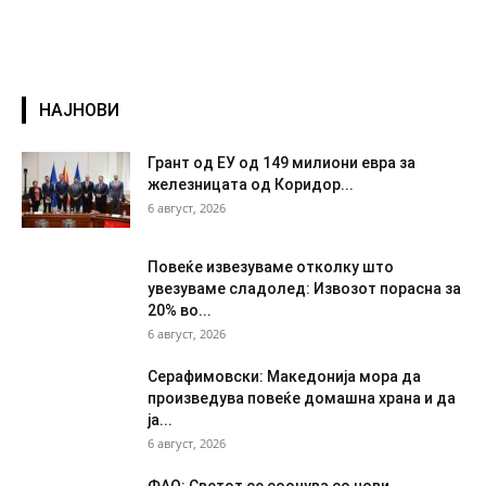
НАЈНОВИ
Грант од ЕУ од 149 милиони евра за
железницата од Коридор...
6 август, 2026
Повеќе извезуваме отколку што
увезуваме сладолед: Извозот порасна за
20% во...
6 август, 2026
Серафимовски: Македонија мора да
произведува повеќе домашна храна и да
ја...
6 август, 2026
ФАО: Светот се соочува со нови