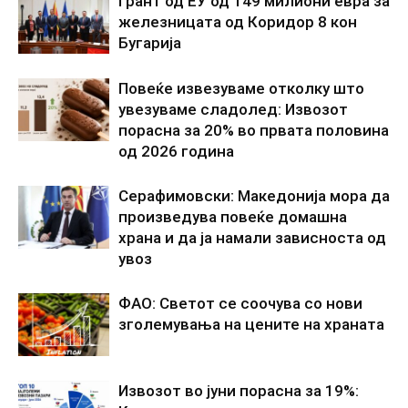
Грант од ЕУ од 149 милиони евра за
железницата од Коридор 8 кон
Бугарија
Повеќе извезуваме отколку што
увезуваме сладолед: Извозот
порасна за 20% во првата половина
од 2026 година
Серафимовски: Македонија мора да
произведува повеќе домашна
храна и да ја намали зависноста од
увоз
ФАО: Светот се соочува со нови
зголемувања на цените на храната
Извозот во јуни порасна за 19%: