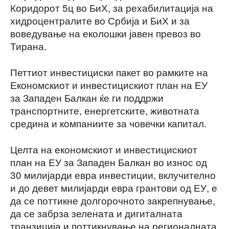
Коридорот 5ц во БиХ, за рехабилитација на
хидроцентралите во Србија и БиХ и за
воведување на еколошки јавен превоз во
Тирана.
Петтиот инвестициски пакет во рамките на
Економскиот и инвестицискиот план на ЕУ
за Западен Балкан ќе ги поддржи
транспортните, енергетските, животната
средина и компаниите за човечки капитал.
Целта на економскиот и инвестицискиот
план на ЕУ за Западен Балкан во износ од
30 милијарди евра инвестиции, вклучително
и до девет милијарди евра грантови од ЕУ, е
да се поттикне долгорочното закрепнување,
да се забрза зелената и дигиталната
транзиција и поттикнување на регионалната