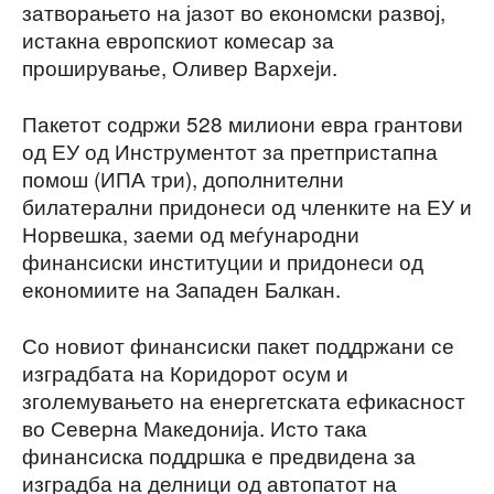
затворањето на јазот во економски развој,
истакна европскиот комесар за
проширување, Оливер Вархеји.
Пакетот содржи 528 милиони евра грантови
од ЕУ од Инструментот за претпристапна
помош (ИПА три), дополнителни
билатерални придонеси од членките на ЕУ и
Норвешка, заеми од меѓународни
финансиски институции и придонеси од
економиите на Западен Балкан.
Со новиот финансиски пакет поддржани се
изградбата на Коридорот осум и
зголемувањето на енергетската ефикасност
во Северна Македонија. Исто така
финансиска поддршка е предвидена за
изградба на делници од автопатот на