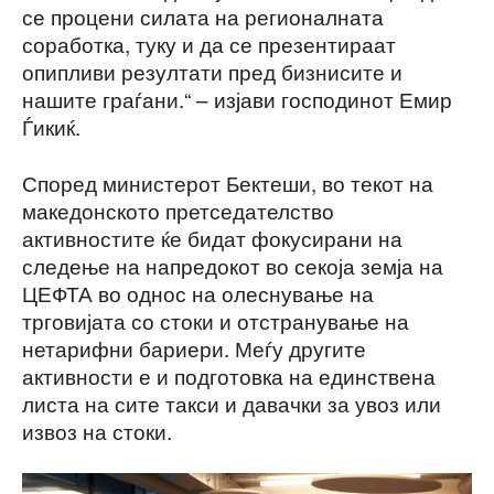
се процени силата на регионалната
соработка, туку и да се презентираат
опипливи резултати пред бизнисите и
нашите граѓани.“ – изјави господинот Емир
Ѓикиќ.
Според министерот Бектеши, во текот на
македонското претседателство
активностите ќе бидат фокусирани на
следење на напредокот во секоја земја на
ЦЕФТА во однос на олеснување на
трговијата со стоки и отстранување на
нетарифни бариери. Меѓу другите
активности е и подготовка на единствена
листа на сите такси и давачки за увоз или
извоз на стоки.