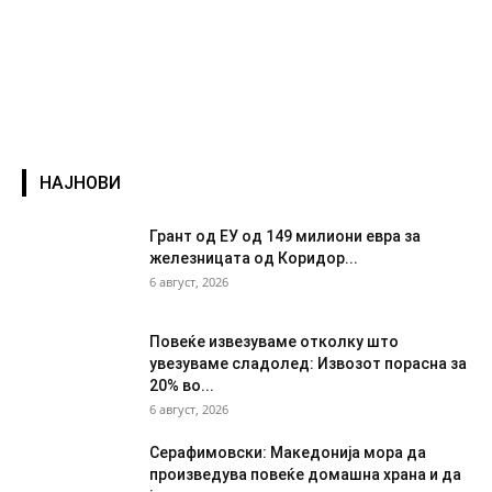
НАЈНОВИ
Грант од ЕУ од 149 милиони евра за
железницата од Коридор...
6 август, 2026
Повеќе извезуваме отколку што
увезуваме сладолед: Извозот порасна за
20% во...
6 август, 2026
Серафимовски: Македонија мора да
произведува повеќе домашна храна и да