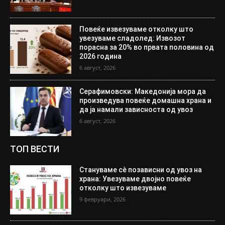
Повеќе извезуваме отколку што
увезуваме сладолед: Извозот
порасна за 20% во првата половина од
2026 година
6 август, 2026
Серафимовски: Македонија мора да
произведува повеќе домашна храна и
да ја намали зависноста од увоз
6 август, 2026
ТОП ВЕСТИ
Стануваме сè позависни од увоз на
храна: Увезуваме двојно повеќе
отколку што извезуваме
9 февруари, 2026