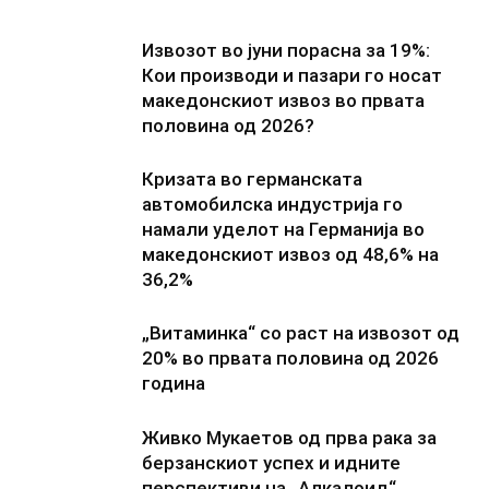
Извозот во јуни порасна за 19%:
Кои производи и пазари го носат
македонскиот извоз во првата
половина од 2026?
Кризата во германската
автомобилска индустрија го
намали уделот на Германија во
македонскиот извоз од 48,6% на
36,2%
„Витаминка“ со раст на извозот од
20% во првата половина од 2026
година
Живко Мукаетов од прва рака за
берзанскиот успех и идните
перспективи на „Алкалоид“