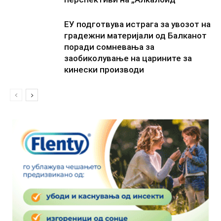
ЕУ подготвува истрага за увозот на
градежни материјали од Балканот
поради сомневања за
заобиколување на царините за
кинески производи