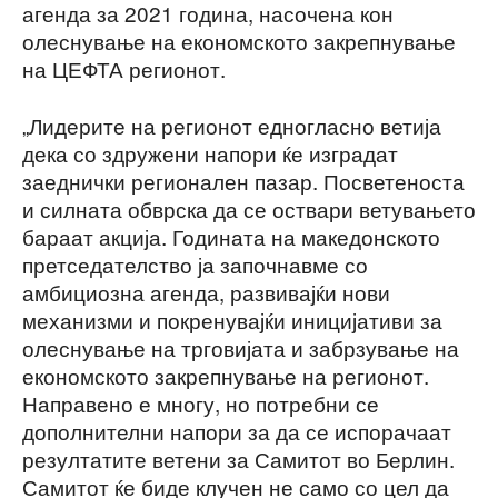
агенда за 2021 година, насочена кон
олеснување на економското закрепнување
на ЦЕФТА регионот.
„Лидерите на регионот едногласно ветија
дека со здружени напори ќе изградат
заеднички регионален пазар. Посветеноста
и силната обврска да се оствари ветувањето
бараат акција. Годината на македонското
претседателство ја започнавме со
амбициозна агенда, развивајќи нови
механизми и покренувајќи иницијативи за
олеснување на трговијата и забрзување на
економското закрепнување на регионот.
Направено е многу, но потребни се
дополнителни напори за да се испорачаат
резултатите ветени за Самитот во Берлин.
Самитот ќе биде клучен не само со цел да