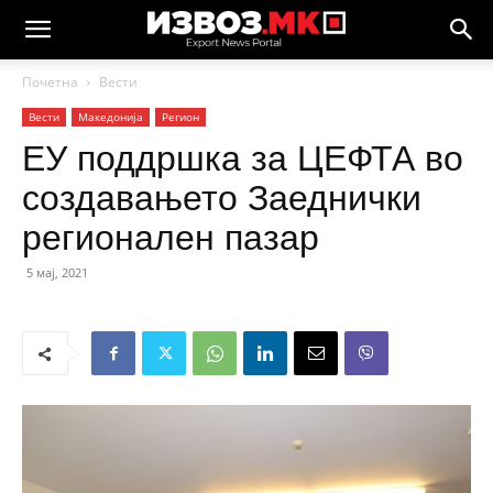
Почетна
Вести
Вести
Македонија
Регион
ЕУ поддршка за ЦЕФТА во
создавањето Заеднички
регионален пазар
5 мај, 2021