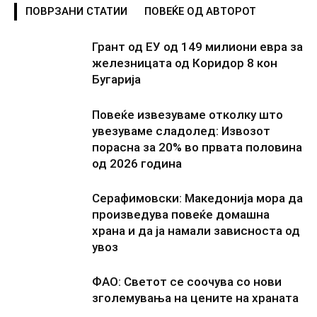
ПОВРЗАНИ СТАТИИ
ПОВЕЌЕ ОД АВТОРОТ
Грант од ЕУ од 149 милиони евра за
железницата од Коридор 8 кон
Бугарија
Повеќе извезуваме отколку што
увезуваме сладолед: Извозот
порасна за 20% во првата половина
од 2026 година
Серафимовски: Македонија мора да
произведува повеќе домашна
храна и да ја намали зависноста од
увоз
ФАО: Светот се соочува со нови
зголемувања на цените на храната