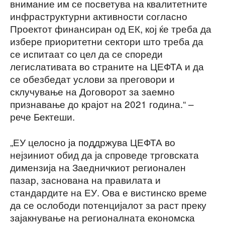
внимание им се посветува на квалитетните
инфраструктурни активности согласно
Проектот финансиран од ЕК, кој ќе треба да
избере приоритетни сектори што треба да
се испитаат со цел да се спореди
легислативата во страните на ЦЕФТА и да
се обезбедат услови за преговори и
склучување на Договорот за заемно
признавање до крајот на 2021 година.“ –
рече Бектеши.
„ЕУ целосно ја поддржува ЦЕФТА во
нејзиниот обид да ја спроведе трговската
димензија на Заедничкиот регионален
пазар, заснована на правилата и
стандардите на ЕУ. Ова е вистинско време
да се ослободи потенцијалот за раст преку
зајакнување на регионалната економска