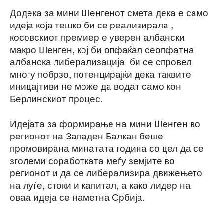
Додека за мини Шенгенот смета дека е само
идеја која тешко би се реализирала ,
косовскиот премиер е уверен албански
макро Шенген, кој би опфаќал сеопфатна
албанска либерализација би се спровел
многу побрзо, потенцирајќи дека таквите
иницајтиви не може да водат само кон
Берлинскиот процес.
Идејата за формирање на мини Шенген во
регионот на Западен Балкан беше
промовирана минатата година со цел да се
зголеми соработката меѓу земјите во
регионот и да се либерализира движењето
на луѓе, стоки и капитал, а како лидер на
оваа идеја се наметна Србија.