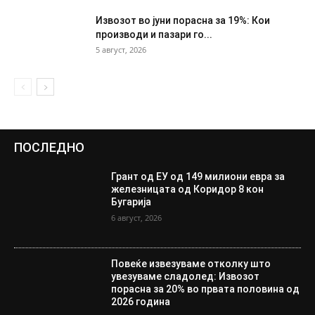
Извозот во јуни порасна за 19%: Кои
производи и пазари го...
5 август, 2026
ПОСЛЕДНО
Грант од ЕУ од 149 милиони евра за
железницата од Коридор 8 кон
Бугарија
6 август, 2026
Повеќе извезуваме отколку што
увезуваме сладолед: Извозот
порасна за 20% во првата половина од
2026 година