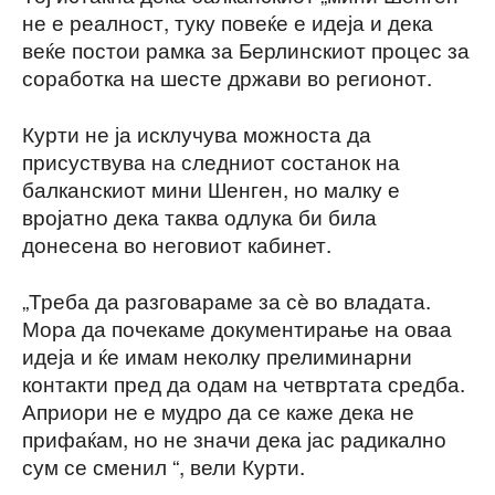
не е реалност, туку повеќе е идеја и дека
веќе постои рамка за Берлинскиот процес за
соработка на шесте држави во регионот.
Курти не ја исклучува можноста да
присуствува на следниот состанок на
балканскиот мини Шенген, но малку е
вројатно дека таква одлука би била
донесена во неговиот кабинет.
„Треба да разговараме за сè во владата.
Мора да почекаме документирање на оваа
идеја и ќе имам неколку прелиминарни
контакти пред да одам на четвртата средба.
Априори не е мудро да се каже дека не
прифаќам, но не значи дека јас радикално
сум се сменил “, вели Курти.