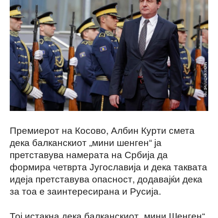
Премиерот на Косово, Албин Курти смета
дека балканскиот „мини шенген“ ја
претставува намерата на Србија да
формира четврта Југославија и дека таквата
идеја претставува опасност, додавајќи дека
за тоа е заинтересирана и Русија.
Тој истакна дека балканскиот „мини Шенген“