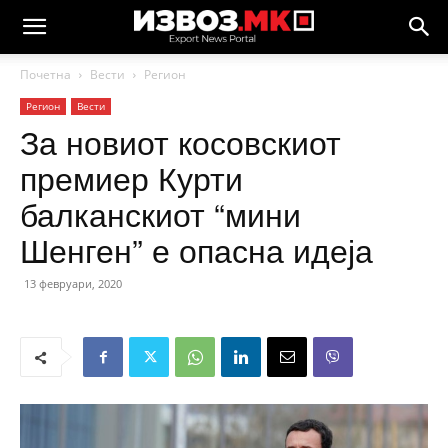
Почетна
Вести
Регион
Регион
Вести
За новиот косовскиот
премиер Курти
балканскиот “мини
Шенген” е опасна идеја
13 февруари, 2020