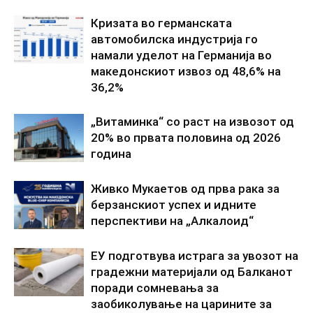
Кризата во германската
автомобилска индустрија го
намали уделот на Германија во
македонскиот извоз од 48,6% на
36,2%
„Витаминка“ со раст на извозот од
20% во првата половина од 2026
година
Живко Мукаетов од прва рака за
берзанскиот успех и идните
перспективи на „Алкалоид“
ЕУ подготвува истрага за увозот на
градежни материјали од Балканот
поради сомневања за
заобиколување на царините за