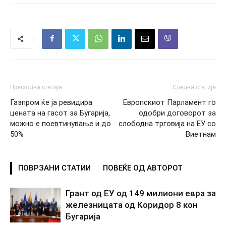
Претходна статија
Следна статија
Газпром ќе ја ревидира
Европскиот Парламент го
цената на гасот за Бугарија,
одобри договорот за
можно е поевтинување и до
слободна трговија на ЕУ со
50%
Виетнам
ПОВРЗАНИ СТАТИИ
ПОВЕЌЕ ОД АВТОРОТ
Грант од ЕУ од 149 милиони евра за
железницата од Коридор 8 кон
Бугарија