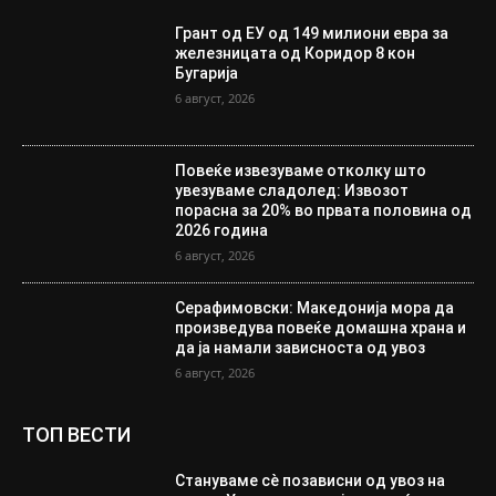
Грант од ЕУ од 149 милиони евра за
железницата од Коридор 8 кон
Бугарија
6 август, 2026
Повеќе извезуваме отколку што
увезуваме сладолед: Извозот
порасна за 20% во првата половина од
2026 година
6 август, 2026
Серафимовски: Македонија мора да
произведува повеќе домашна храна и
да ја намали зависноста од увоз
6 август, 2026
ТОП ВЕСТИ
Стануваме сè позависни од увоз на