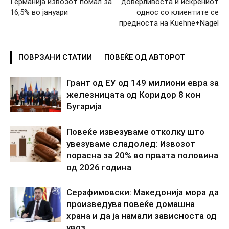
Германија извозот помал за
доверливоста и искрениот
16,5% во јануари
однос со клиентите се
предноста на Kuehne+Nagel
ПОВРЗАНИ СТАТИИ
ПОВЕЌЕ ОД АВТОРОТ
Грант од ЕУ од 149 милиони евра за
железницата од Коридор 8 кон
Бугарија
Повеќе извезуваме отколку што
увезуваме сладолед: Извозот
порасна за 20% во првата половина
од 2026 година
Серафимовски: Македонија мора да
произведува повеќе домашна
храна и да ја намали зависноста од
увоз