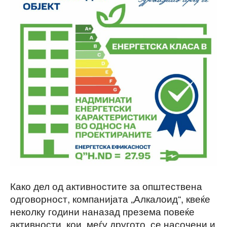
Како дел од активностите за општествена
одговорност, компанијата „Алкалоид“, квеќе
неколку години наназад презема повеќе
активности, кои, меѓу другото, се насочени и