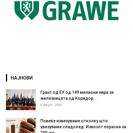
НАЈНОВИ
Грант од ЕУ од 149 милиони евра за
железницата од Коридор...
6 август, 2026
Повеќе извезуваме отколку што
увезуваме сладолед: Извозот порасна за
20% во...