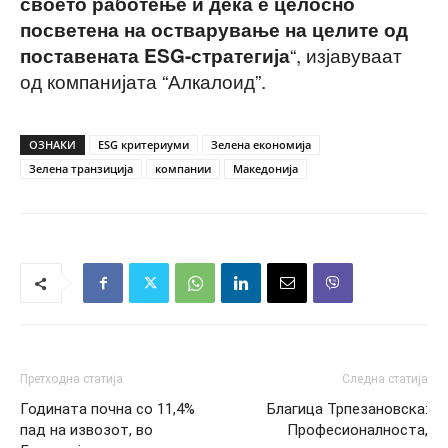
своето работење и дека е целосно
посветена на остварување на целите од
“, изјавуваат
поставената ESG-стратегија
од компанијата “Алкалоид”.
ОЗНАКИ
ESG критериуми
Зелена економија
Зелена транзиција
компании
Македонија
Претходна статија
Следна статија
Годината почна со 11,4%
Благица Трпезановска:
пад на извозот, во
Професионалноста,