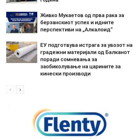
Живко Мукаетов од прва рака за
берзанскиот успех и идните
перспективи на „Алкалоид“
ЕУ подготвува истрага за увозот на
градежни материјали од Балканот
поради сомневања за
заобиколување на царините за
кинески производи