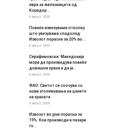
евра за железницата од
Коридор...
6 август, 2026
Повеќе извезуваме отколку
што увезуваме сладолед:
Извозот порасна за 20% во...
6 август, 2026
Серафимовски: Македонија
мора да произведува повеќе
домашна храна и да ја...
6 август, 2026
ФАО: Светот се соочува со
нови зголемувања на цените
на храната
5 август, 2026
Извозот во јуни порасна за
19%: Кои производи и пазари
го...