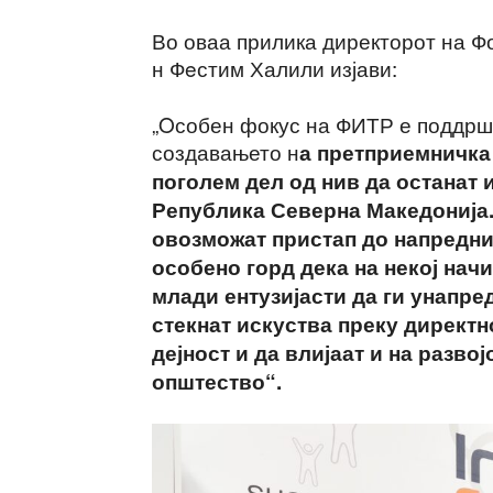
Во оваа прилика директорот на Фо
н Фeстим Халили изјави:
„Oсобен фокус на ФИТР е поддршк
создавањето н
а претприемничка 
поголем дел од нив да останат и
Република Северна Македонија.
овозможат пристап до напредни
особено горд дека на некој нач
млади ентузијасти да ги унапре
стекнат искуства преку директн
дејност и да влијаат и на разво
општество“.