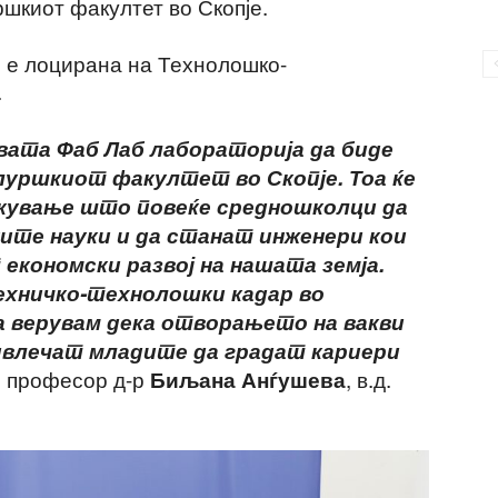
шкиот факултет во Скопје.
п е лоцирана на Технолошко-
.
ата Фаб Лаб лабораторија да биде
уршкиот факултет во Скопје. Тоа ќе
екување што повеќе средношколци да
ите науки и да станат инженери кои
економски развој на нашата земја.
ехничко-технолошки
кадар во
 верувам дека отворањето на вакви
ивлечат младите да градат кариери
ви професор д-р
, в.д.
Биљана Анѓушева