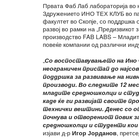
Првата Фаб Лаб лабораторија во 
Здружението ИНО ТЕХ КЛУБ во п
факултет во Скопје, со поддршка
развој во рамки на „Предизвикот
производство FAB LABS – Младит
повеќе компании од различни инд
„
Со воспоставувањето на Ино 
неограничен пристап до најсо
поддршка за развивање на нив
производи. Во следните 12 ме
младите средношколци и студ
каде ќе ги развијат своите пр
технички вештини. Денес со 
почнува и отворениот повик з
средношколци и студенти кои 
изјави д-р
, претс
Игор Јорданов