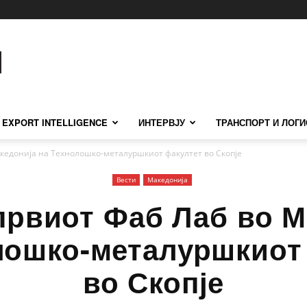
EXPORT INTELLIGENCE
ИНТЕРВЈУ
ТРАНСПОРТ И ЛОГИ
кедонија на Технолошко-металуршкиот факултет во Скопје
Вести
Македонија
првиот Фаб Лаб во М
лошко-металуршкиот
во Скопје