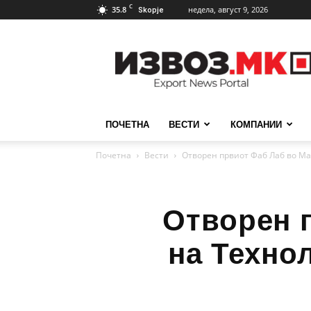
C
35.8
недела, август 9, 2026
Skopje
ИзвозМК
ПОЧЕТНА
ВЕСТИ
КОМПАНИИ
Почетна
Вести
Отворен првиот Фаб Лаб во Ма
Отворен 
на Техно