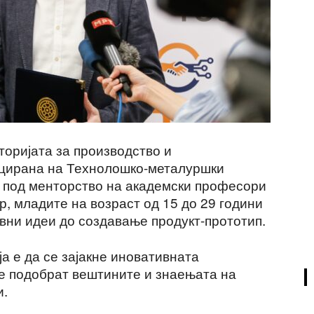
торијата за производство и
цирана на Технолошко-металуршки
а, под менторство на академски професори
р, младите на возраст од 15 до 29 години
ивни идеи до создавање продукт-прототип.
а е да се зајакне иновативната
се подобрат вештините и знаењата на
и.