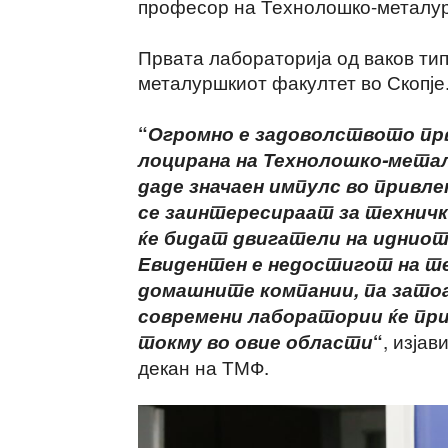
професор на Технолошко-металур
Првата лабораторија од ваков ти
металуршкиот факултет во Скопје
“
Огромно е задоволството прв
лоцирана на Технолошко-метал
даде значаен импулс во привл
се заинтересираат за техничк
ќе бидат двигатели на идниот 
Евидентен е недостигот на т
домашните компании, па затоа
современи лаборатории ќе пр
, изја
токму во овие области
“
декан на ТМФ.