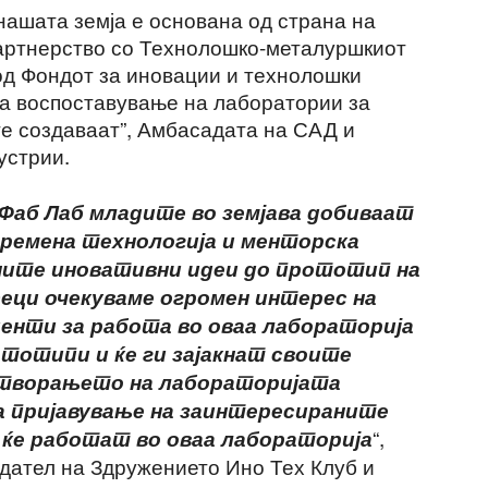
нашата земја е основана од страна на
артнерство со Технолошко-металуршкиот
 од Фондот за иновации и технолошки
 за воспоставување на лаборатории за
е создаваат”, Амбасадата на САД и
устрии.
Фаб Лаб младите во земјава добиваат
времена технологија и менторска
ните иновативни идеи до прототип на
сеци очекуваме огромен интерес на
енти за работа во оваа лабораторија
ототипи и ќе ги зајакнат своите
отворањето на лабораторијата
а пријавување на заинтересираните
“,
ќе работат во оваа лабораторија
едател на Здружението Ино Тех Клуб и