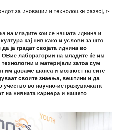
ндот за иновации и технолошки развој, г-
а на младите кои се нашата иднина и
култура кај нив како и услови за што
 да ја градат својата иднина во
 ОВие лаборатории на младите ќе им
 технологии и материјали затоа сум
ин им даваме шанса и можност на сите
дуваат своите знаења, вештини и да
о учество во научно-истражувачката
јот на нивната кариера и нашето