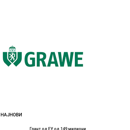
НАЈНОВИ
Грант од ЕУ од 149 милиони