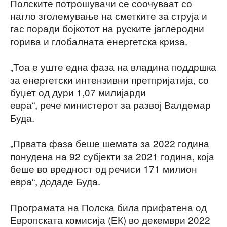
Полските потрошувачи се соочуваат со
нагло зголемување на сметките за струја и
гас поради бојкотот на руските јаглеродни
горива и глобалната енергетска криза.
„Тоа е уште една фаза на владина поддршка
за енергетски интензивни претпријатија, со
буџет од дури 1,07 милијарди
евра“, рече министерот за развој Валдемар
Буда.
„Првата фаза беше шемата за 2022 година
понудена на 92 субјекти за 2021 година, која
беше во вредност од речиси 171 милион
евра“, додаде Буда.
Програмата на Полска била прифатена од
Европската комисија (ЕК) во декември 2022