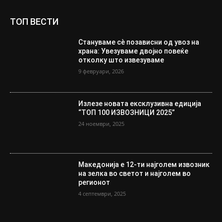
ТОП ВЕСТИ
Стануваме сè позависни од увоз на
храна: Увезуваме двојно повеќе
отколку што извезуваме
9 февруари, 2026
Излезе новата ексклузивна едиција
“ТОП 100 ИЗВОЗНИЦИ 2025”
24 ноември, 2025
Македонија е 12-ти најголем извозник
на зелка во светот и најголем во
регионот
4 септември, 2025