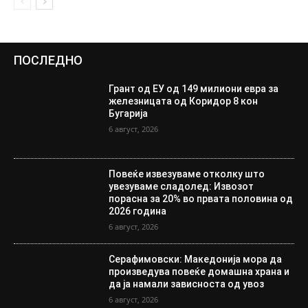
ПОСЛЕДНО
Грант од ЕУ од 149 милиони евра за
железницата од Коридор 8 кон
Бугарија
6 август, 2026
Повеќе извезуваме отколку што
увезуваме сладолед: Извозот
порасна за 20% во првата половина од
2026 година
6 август, 2026
Серафимовски: Македонија мора да
произведува повеќе домашна храна и
да ја намали зависноста од увоз
6 август, 2026