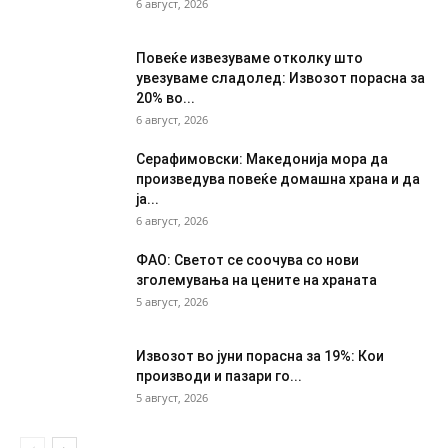
6 август, 2026
Повеќе извезуваме отколку што
увезуваме сладолед: Извозот порасна за
20% во...
6 август, 2026
Серафимовски: Македонија мора да
произведува повеќе домашна храна и да
ја...
6 август, 2026
ФАО: Светот се соочува со нови
зголемувања на цените на храната
5 август, 2026
Извозот во јуни порасна за 19%: Кои
производи и пазари го...
5 август, 2026