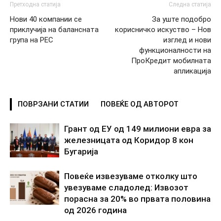
Претходна статија
Следна статија
Нови 40 компании се
За уште подобро
приклучија на балансната
корисничко искуство – Нов
група на РЕС
изглед и нови
функционалности на
ПроКредит мобилната
апликација
ПОВРЗАНИ СТАТИИ
ПОВЕЌЕ ОД АВТОРОТ
Грант од ЕУ од 149 милиони евра за
железницата од Коридор 8 кон
Бугарија
Повеќе извезуваме отколку што
увезуваме сладолед: Извозот
порасна за 20% во првата половина
од 2026 година