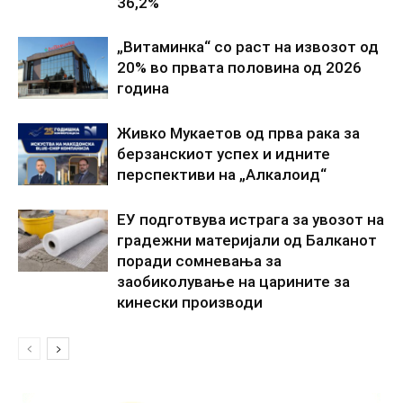
36,2%
„Витаминка“ со раст на извозот од
20% во првата половина од 2026
година
Живко Мукаетов од прва рака за
берзанскиот успех и идните
перспективи на „Алкалоид“
ЕУ подготвува истрага за увозот на
градежни материјали од Балканот
поради сомневања за
заобиколување на царините за
кинески производи