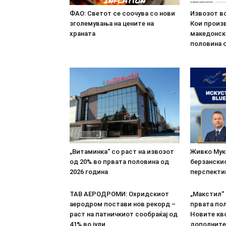
ФАО: Светот се соочува со нови
Извозот во
зголемувања на цените на
Кои произв
храната
македонск
половина о
„Витаминка“ со раст на извозот
Живко Мука
од 20% во првата половина од
берзанскио
2026 година
перспекти
ТАВ АЕРОДРОМИ: Охридскиот
„Макстил“ 
аеродром постави нов рекорд –
првата пол
раст на патничкиот сообраќај од
Новите кво
41% во јули
дополните