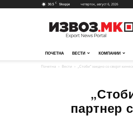
C
30.5
четврток, август 6, 2026
Skopje
ИзвозМК
ПОЧЕТНА
ВЕСТИ
КОМПАНИИ
Почетна
Вести
„Стоби“ заедно со својот кине
„Стоби
партнер 