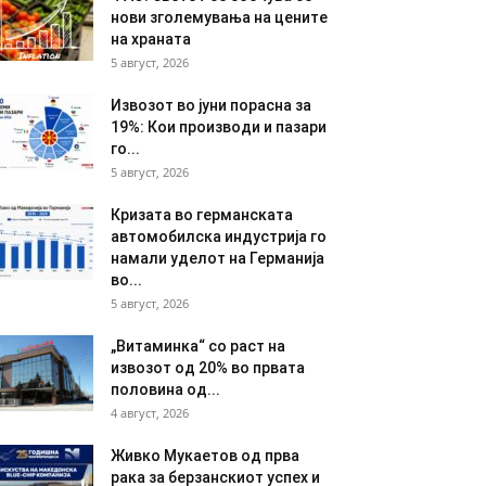
нови зголемувања на цените
на храната
5 август, 2026
Извозот во јуни порасна за
19%: Кои производи и пазари
го...
5 август, 2026
Кризата во германската
автомобилска индустрија го
намали уделот на Германија
во...
5 август, 2026
„Витаминка“ со раст на
извозот од 20% во првата
половина од...
4 август, 2026
Живко Мукаетов од прва
рака за берзанскиот успех и