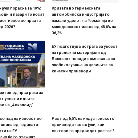
 јуни порасна за 19%:
Кризата во германската
оди и пазари го носат
автомобилска индустрија го
иот извоз во првата
намали уделот на Германија во
д 2026?
македонскиот извоз од 48,6% на
36,2%
ЕУ подготвува истрага за увозот
на градежни материјали од
Балканот поради сомневања за
заобиколување на царините за
кинески производи
етов од прва рака за
т успех и идните
ви на „Алкалоид“
со пад на извозот во
Раст од 6,5% на индустриското
овина од годината:
производство во јуни, кои
ти на ЕУ
сектори го предводат растот?
лно ќе го отежнат