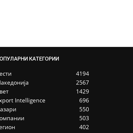
ОПУЛАРНИ КАТЕГОРИИ
ести
4194
акедонија
2567
вет
1429
xport Intelligence
696
азари
550
омпании
503
егион
402