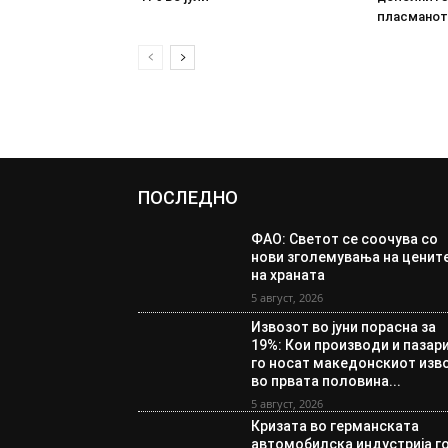
пласманот
ПОСЛЕДНО
ФАО: Светот се соочува со
нови зголемувања на ценит
на храната
5 август, 2026
Извозот во јуни порасна за
19%: Кои производи и пазар
го носат македонскиот изв
во првата половина...
5 август, 2026
Кризата во германската
автомобилска индустрија г