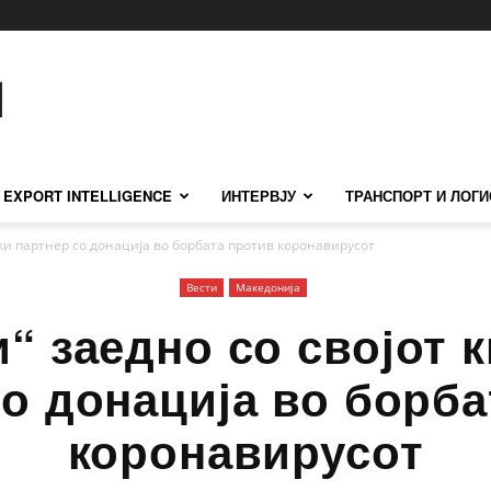
EXPORT INTELLIGENCE
ИНТЕРВЈУ
ТРАНСПОРТ И ЛОГИ
ски партнер со донација во борбата против коронавирусот
Вести
Македонија
“ заедно со својот 
со донација во борба
коронавирусот