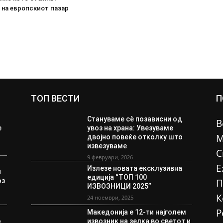
 на европскиот пазар
ТОП ВЕСТИ
П
Стануваме сè позависни од
В
е
увоз на храна: Увезуваме
М
двојно повеќе отколку што
извезуваме
С
9 февруари, 2026
Е
Излезе новата ексклузивна
и
едиција “ТОП 100
оз
П
ИЗВОЗНИЦИ 2025”
К
24 ноември, 2025
Р
Македонија е 12-ти најголем
о
извозник на зелка во светот и