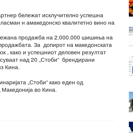
партнер бележат исклучително успешна
пласман н амакедонско квалитетно вино на
лежана продажба на 2.000.000 шишиња на
 продажбата. За допирот на македонската
ок , како и успешниот деловен резултат
суваат над 20 „Стоби“ брендирани
з Кина.
инаријата „Стоби“ како еден од
 Македонија во Кина.