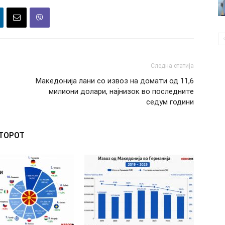
Следна статија
Македонија лани со извоз на домати од 11,6
милиони долари, најнизок во последните
седум години
ВТОРОТ