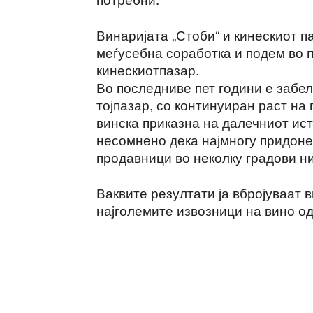
Винаријата „Стоби“ и кинескиот 
меѓусебна соработка и подем во 
кинескиотпазар.
Во последниве пет години е забе
тојпазар, со континуиран раст на
винска приказна на далечниот ист
несомнено дека најмногу придоне
продавници во неколку градови ни
Ваквите резултати ја вбројуваат в
најголемите извозници на вино од