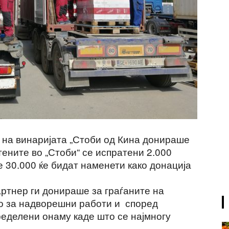
 на винаријата „Стоби од Кина донираше
ените во „Стоби“ се испратени 2.000
 30.000 ќе бидат наменети како донација
артнер ги донираше за граѓаните на
о за надворешни работи и според
ределени онаму каде што се најмногу