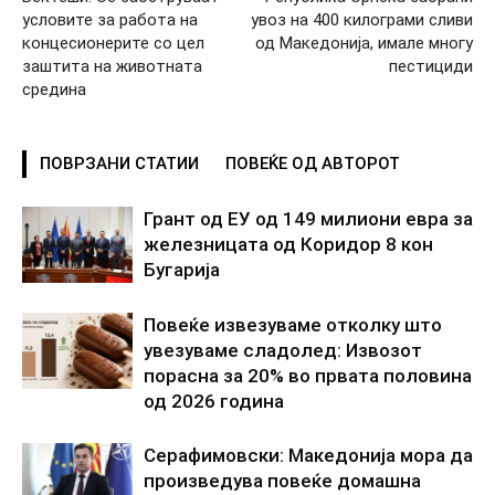
условите за работа на
увоз на 400 килограми сливи
концесионерите со цел
од Македонија, имале многу
заштита на животната
пестициди
средина
ПОВРЗАНИ СТАТИИ
ПОВЕЌЕ ОД АВТОРОТ
Грант од ЕУ од 149 милиони евра за
железницата од Коридор 8 кон
Бугарија
Повеќе извезуваме отколку што
увезуваме сладолед: Извозот
порасна за 20% во првата половина
од 2026 година
Серафимовски: Македонија мора да
произведува повеќе домашна