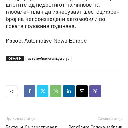
штетите од недостигот на чипове на
глобален план да изнесуваат шестоцифрен
број на непроизведени автомобили во
првата половина годинава.
Извор: Automotive News Europe
ОЗНАКИ
автомобилска индустрија
Претходна статија
Следна статија
Бектеши: Се заоструваат
Република Српска забрани