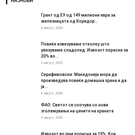
НАЈНОВИ
Грант од ЕУ од 149 милиони евра за
железницата од Коридор...
6 август, 2026
Повеќе извезуваме отколку што
увезуваме сладолед: Извозот порасна за
20% во...
6 август, 2026
Серафимовски: Македонија мора да
произведува повеќе домашна храна и да
ја...
6 август, 2026
ФАО: Светот се соочува со нови
зголемувања на цените на храната
5 август, 2026
Извозот во јуни порасна за 19%: Кои