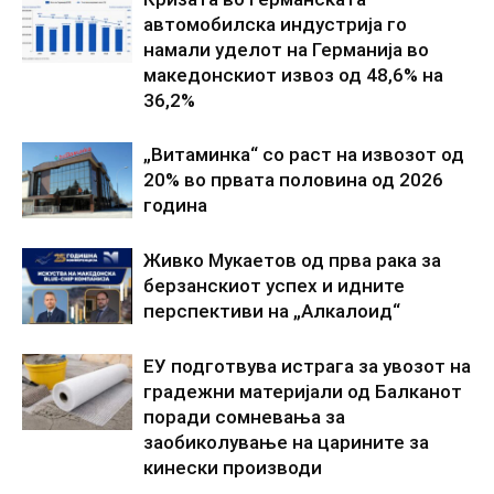
автомобилска индустрија го
намали уделот на Германија во
македонскиот извоз од 48,6% на
36,2%
„Витаминка“ со раст на извозот од
20% во првата половина од 2026
година
Живко Мукаетов од прва рака за
берзанскиот успех и идните
перспективи на „Алкалоид“
ЕУ подготвува истрага за увозот на
градежни материјали од Балканот
поради сомневања за
заобиколување на царините за
кинески производи