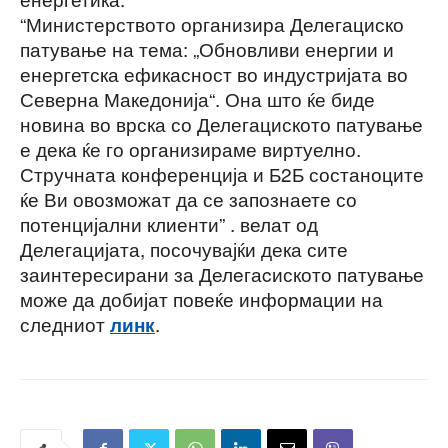
“Министерството организира Делегациско
патување на тема: „Обновливи енергии и
енергетска ефикасност во индустријата во
Северна Македонија“. Она што ќе биде
новина во врска со Делегациското патување
е дека ќе го организираме виртуелно.
Стручната конференција и Б2Б состаноците
ќе Ви овозможат да се запознаете со
потенцијални клиенти” . велат од
Делегацијата, посочувајќи дека сите
заинтересирани за Делeгаcиското патување
може да добијат повеќе информации на
следниот
.
линк