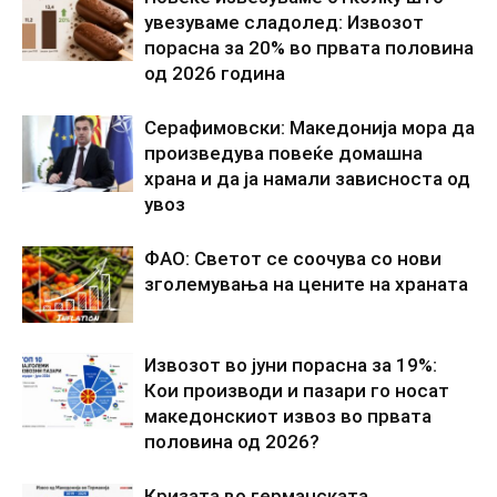
увезуваме сладолед: Извозот
порасна за 20% во првата половина
од 2026 година
Серафимовски: Македонија мора да
произведува повеќе домашна
храна и да ја намали зависноста од
увоз
ФАО: Светот се соочува со нови
зголемувања на цените на храната
Извозот во јуни порасна за 19%:
Кои производи и пазари го носат
македонскиот извоз во првата
половина од 2026?
Кризата во германската