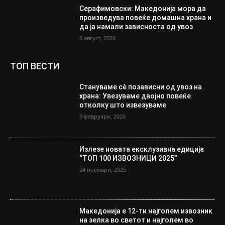
Серафимовски: Македонија мора да
произведува повеќе домашна храна и
да ја намали зависноста од увоз
6 август, 2026
ТОП ВЕСТИ
Стануваме сè позависни од увоз на
храна: Увезуваме двојно повеќе
отколку што извезуваме
9 февруари, 2026
Излезе новата ексклузивна едиција
“ТОП 100 ИЗВОЗНИЦИ 2025”
24 ноември, 2025
Македонија е 12-ти најголем извозник
на зелка во светот и најголем во