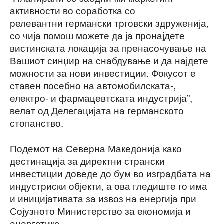
активности во соработка со
релевантни германски трговски здруженија,
со чија помош можете да ја пронајдете
вистинската локација за пренасочување на
Вашиот синџир на снабдување и да најдете
можности за нови инвестиции. Фокусот е
ставен посебно на автомобилската-,
електро- и фармацевтската индустрија”,
велат од Делегацијата на германското
стопанство.
Подемот на Северна Македонија како
дестинација за директни странски
инвестиции доведе до бум во изградбата на
индустриски објекти, а ова гледиште го има
и иницијативата за извоз на енергија при
Сојузното Министерство за економија и
енергетика.