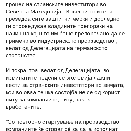
процес на странските инвеститори во
Северна Македонија. Инвеститорите ги
презедоа сите заштитни мерки и доследно
ги спроведуваа владините препораки на
начин на кој што им беше препорачано да се
примени во индустриското производство”,
велат од Делегацијата на германското
стопанство.
И покрај тоа, велат од Делегацијата, во
изминатите недели се зголемија лажни
вести за странските инвеститори во земјата,
кои во оваа тешка состојба не се од корист
ниту за компаниите, ниту, пак, за
вработените.
“Со повторно стартување на производство,
компаниите ќе сторат сé за да ја исполнат