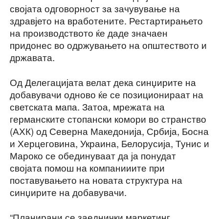
својата одговорност за зачувување на
здравјето на вработените. Рестартирањето
на производството ќе даде значаен
придонес во одржувањето на општеството и
државата.
Од Делегацијата велат дека синџирите на
добавувачи одново ќе се позиционираат на
светската мапа. Затоа, мрежата на
германските стопански комори во странство
(АХК) од Северна Македонија, Србија, Босна
и Херцеговина, Украина, Белорусија, Тунис и
Мароко се обединуваат да ја понудат
својата помош на компанииите при
поставувањето на новата структура на
синџирите на добавувачи.
“Планирани се заеднички маркетинг