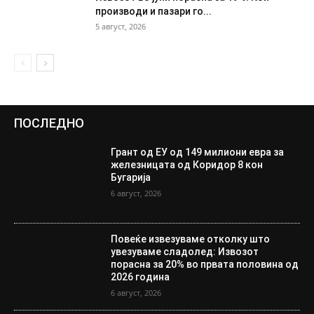
производи и пазари го...
5 август, 2026
ПОСЛЕДНО
Грант од ЕУ од 149 милиони евра за
железницата од Коридор 8 кон
Бугарија
6 август, 2026
Повеќе извезуваме отколку што
увезуваме сладолед: Извозот
порасна за 20% во првата половина од
2026 година
6 август, 2026