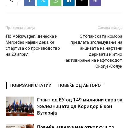
Претходна статија
Следна статија
По Volkswagen, денеска и
Стопанската комора
Mercedes најави дека ќе
предлага зголемување на
стартува со производство
акцизата на нафтени
на 20 април
деривати и итно
активирање на нафтоводот
Скопје-Солун
ПОВРЗАНИ СТАТИИ
ПОВЕЌЕ ОД АВТОРОТ
Грант од ЕУ од 149 милиони евра за
железницата од Коридор 8 кон
Бугарија
Повеќе извезуваме отколку што