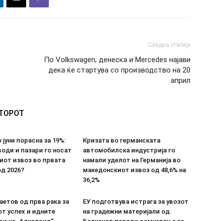
Следна статија
По Volkswagen, денеска и Mercedes најави
дека ќе стартува со производство на 20
април
ВТОРОТ
 јуни порасна за 19%:
Кризата во германската
оди и пазари го носат
автомобилска индустрија го
иот извоз во првата
намали уделот на Германија во
д 2026?
македонскиот извоз од 48,6% на
36,2%
етов од прва рака за
ЕУ подготвува истрага за увозот
т успех и идните
на градежни материјали од