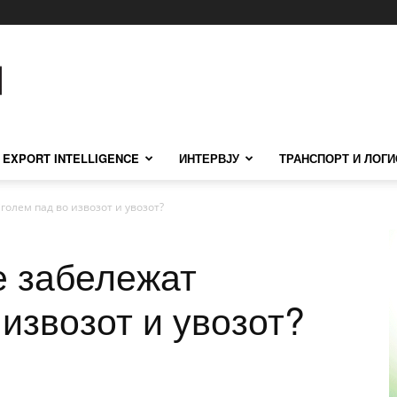
EXPORT INTELLIGENCE
ИНТЕРВЈУ
ТРАНСПОРТ И ЛОГИ
голем пад во извозот и увозот?
е забележат
 извозот и увозот?