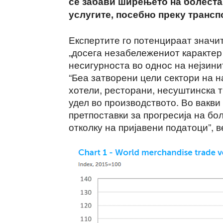
се забави ширењето на болеста 
услугите, посебно преку трансп
Експертите го потенцираат значи
„досега незабележениот карактер
несигурноста во однос на нејзини
“Беа затворени цели сектори на 
хотели, ресторани, несуштинска т
удел во производството. Во вакв
претпоставки за прогресија на бо
отколку на пријавени податоци”, 