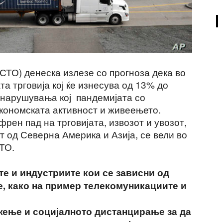
(СТО) денеска излезе со прогноза дека во
та трговија кој ќе изнесува од 13% до
 нарушувања кој пандемијата со
економската активност и живеењето.
рен пад на трговијата, извозот и увозот,
от од Северна Америка и Азија, се вели во
ТО.
те и индустриите кои се зависни од
, како на пример телекомуникациите и
ење и социјалното дистанцирање за да