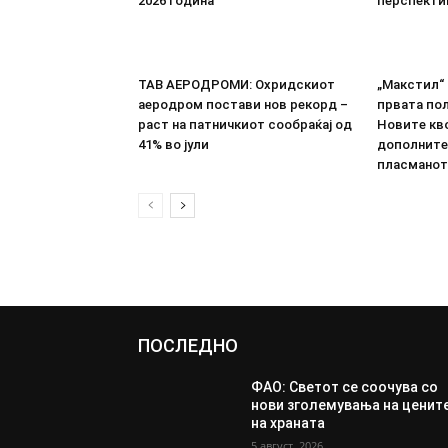
2026 година
перспекти
ТАВ АЕРОДРОМИ: Охридскиот
„Макстил“ 
аеродром постави нов рекорд –
првата пол
раст на патничкиот сообраќај од
Новите кво
41% во јули
дополните
пласманот
ПОСЛЕДНО
ФАО: Светот се соочува со
нови зголемувања на ценит
на храната
5 август, 2026