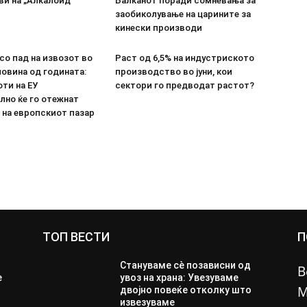
ви на „Алкалоид“
Балканот поради сомневања за
заобиколување на царините за
кинески производи
со пад на извозот во
Раст од 6,5% на индустриското
овина од годината:
производство во јуни, кои
ти на ЕУ
сектори го предводат растот?
лно ќе го отежнат
 на европскиот пазар
ТОП ВЕСТИ
П
Стануваме сè позависни од
В
е
увоз на храна: Увезуваме
М
двојно повеќе отколку што
извезуваме