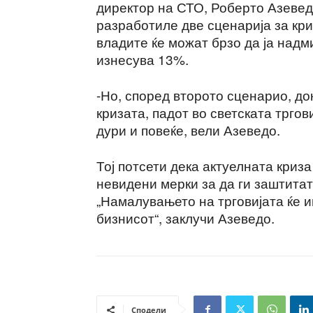
директор на СТО, Роберто Азевед
разработиле две сценарија за кр
владите ќе можат брзо да ја надм
изнесува 13%.
-Но, според второто сценарио, д
кризата, падот во светската тргов
дури и повеќе, вели Азеведо.
Тој потсети дека актуелната криз
невидени мерки за да ги заштитат
„Намалувањето на трговијата ќе и
бизнисот“, заклучи Азеведо.
Сподели