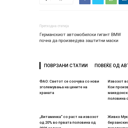
Претходна статија
Германскиот автомобилски гигант BMW
почна да произведува заштитни маски
ПОВРЗАНИ СТАТИИ
ПОВЕЌЕ ОД А
ФАО: Светот се соочува со нови
Извозот во
зголемувања на цените на
Кои произв
храната
македонск
половина о
„Витаминка“ со раст на извозот
Живко Мука
од 20% во првата половина од
берзанскио