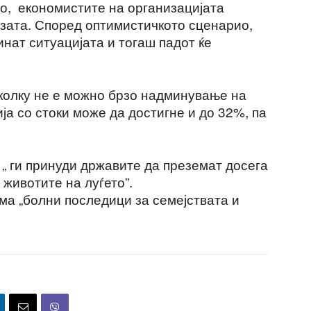
о, економистите на организацијата
изата. Според оптимистичкото сценарио,
инат ситуацијата и тогаш падот ќе
околку не е можно брзо надминување на
ија со стоки може да достигне и до 32%, па
а „ ги принуди државите да преземат досега
 животите на луѓето”.
ма „болни последици за семејствата и