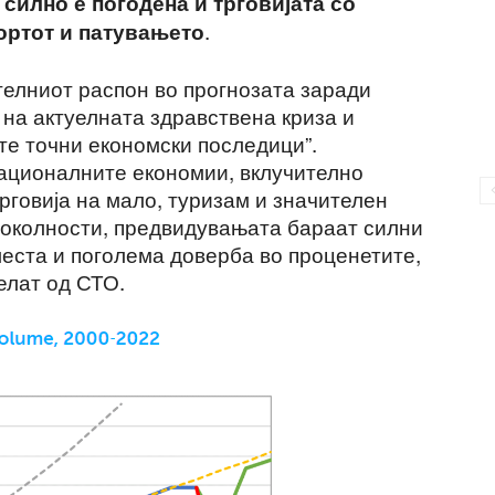
силно е погодена и трговијата со
.
ортот и патувањето
телниот распон во прогнозата заради
 на актуелната здравствена криза и
те точни економски последици”.
националните економии, вклучително
рговија на мало, туризам и значителен
и околности, предвидувањата бараат силни
леста и поголема доверба во проценетите,
велат од СТО.