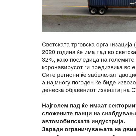
Светската трговска организација 
2020 година ќе има пад во светска
32%, како последица на големите
коронавирусот ги предизвика во 
Сите региони ќе забележат двоциф
а најмногу погоден ќе биде извоз
денеска објавениот извештај на С
Најголем пад ќе имаат сектории
сложените ланци на снабдување
автомобилската индустрија.
Заради ограничувањата на движ