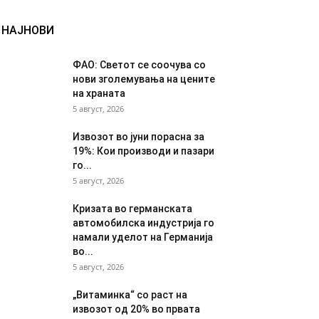
НАЈНОВИ
ФАО: Светот се соочува со
нови зголемувања на цените
на храната
5 август, 2026
Извозот во јуни порасна за
19%: Кои производи и пазари
го...
5 август, 2026
Кризата во германската
автомобилска индустрија го
намали уделот на Германија
во...
5 август, 2026
„Витаминка“ со раст на
извозот од 20% во првата