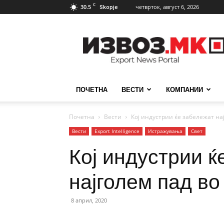
C
30.5
четврток, август 6, 2026
Skopje
ИзвозМК
ПОЧЕТНА
ВЕСТИ
КОМПАНИИ
Почетна
Вести
Кој индустрии ќе забележат нај
Вести
Еxport Intelligence
Истражувања
Свет
Кој индустрии ќ
најголем пад во
8 април, 2020