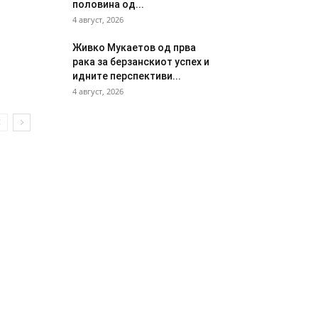
половина од...
4 август, 2026
Живко Мукаетов од прва
рака за берзанскиот успех и
идните перспективи...
4 август, 2026