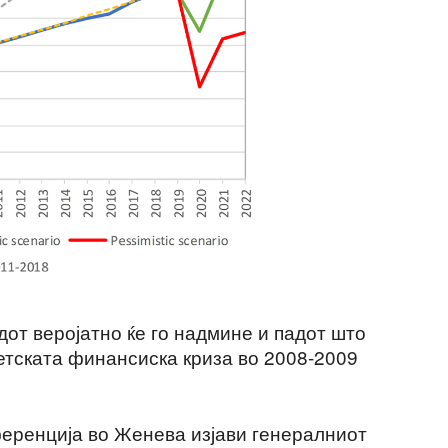
от веројатно ќе го надмине и падот што
етската финансиска криза во 2008-2009
еренција во Женева изјави генералниот