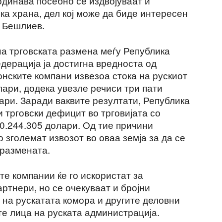
годинава посебно се издвојуваат и
ка храна, дел кој може да биде интересен
 Бешлиев.
а трговската размена меѓу Република
дерација ја достигна вредноста од
нските компани извезоа стока на рускиот
лари, додека увезле речиси три пати
ари. Заради ваквите резултати, Република
 трговски дефицит во трговијата со
0.244.305 долари. Од тие причини
 зголемат извозот во оваа земја за да се
размената.
е компании ќе го искористат за
артнери, но се очекуваат и бројни
на рускатата комора и другите деловни
те лица на руската администрација.