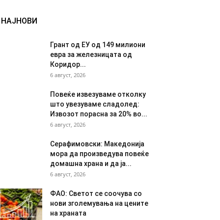
НАЈНОВИ
Грант од ЕУ од 149 милиони
евра за железницата од
Коридор...
6 август, 2026
Повеќе извезуваме отколку
што увезуваме сладолед:
Извозот порасна за 20% во...
6 август, 2026
Серафимовски: Македонија
мора да произведува повеќе
домашна храна и да ја...
6 август, 2026
ФАО: Светот се соочува со
нови зголемувања на цените
на храната