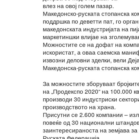
влез на овој голем пазар.
Македонско-руската стопанска ко
поддршка по деветти пат, го орга
македонската индустријата на пи
маркетиншки влијае на зголемувањ
Можностите се на дофат на компан
искористат, а оваа саемска мани
извозни деловни зделки, вели Де
Македонска-руската стопанска ко
За можностите зборуваат бројките
на „Продекспо 2020“ на 100.000 к
производи 30 индустриски сектори
производството на храна.
Присутни се 2.600 компании – изл
повеќе од 30 национални штандови
заинтересираноста на земјава за
Руската Федерација.