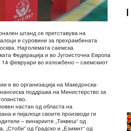
онален штанд се претставува на
јалоци и суровини за прехрамбената
осква. Најголемата саемска
ската Федерација и во Југоисточна Европа
о 14 февруари во изложбено – саемскиот
ии е во организација на Македонска-
инансиска поддршка на Министерство за
топанство.
ловен настан од областа на
ана и пијалоци своите производи ги
дители – винариите „Тиквеш“ од
, „Стоби“ од Градско и „Езимит“ од