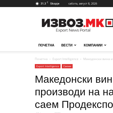
C
31.3
сабота, август 8, 2026
Skopje
ИзвозМК
ПОЧЕТНА
ВЕСТИ
КОМПАНИИ
Почетна
Еxport Intelligence
Македонски вина и 
Еxport Intelligence
Саеми
Македонски вин
производи на на
саем Продекспо