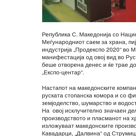
Република С. Македонија со Наци
Меѓународниот саем за храна, пи
индустрија „Продекспо 2020“ во М
манифестација од овој вид во Ру
беше отворена денес и ќе трае д
„Експо-центар“.
Настапот на македонските компан
руската стопанска комора и со ф
земјоделство, шумарство и водос
На овој исклучително значаен де
производството и пласманот на хр
изложуваат македонските произво
Кавадарци, „Далвина“ од Струмица