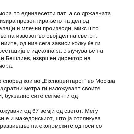
мора по единаесетти пат, а со државната
низира презентирањето на дел од
јалаци и млечни производи, микс што
е на извозот во овој дел на светот.
иите, од нив сега зависи колку ќе ги
фестација е идеална за склучување на
јан Бешлиев, извршен директор на
мора.
 според кои во „Експоцентарот“ во Москва
вадратни метра ги изложуваат своите
, буквално сите сегменти од
ожувачи од 67 земји од светот. Меѓу
 е и македонскиот, што ја отсликува
 развивање на економските односи со