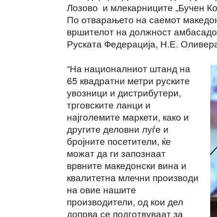
Лозово и млекарниците „Бучен Ко
По отварањето на саемот македо
вршителот на должност амбасадо
Руската Федерација, Н.Е. Оливер
“На националниот штанд на
65 квадратни метри руските
увозници и дистрибутери,
трговските ланци и
најголемите маркети, како и
другите деловни луѓе и
бројните посетители, ќе
можат да ги запознаат
врвните македонски вина и
квалитетна млечни производи
на овие нашите
производители, од кои дел
допрва се подготвуваат за