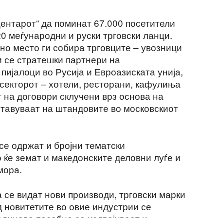
центарот“ да поминат 67.000 посетители
20 меѓународни и руски трговски ланци.
но место ги собира трговците – увозници
и се стратешки партнери на
пијалоци во Русија и Евроазиската унија,
 секторот – хотели, ресторани, кафулиња
т на договори склучени врз основа на
ставуваат на штандовите во московскиот
се одржат и бројни тематски
 ќе земат и македонските деловни луѓе и
мора.
 се видат нови производи, трговски марки
д новитетите во овие индустрии се