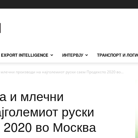
EXPORT INTELLIGENCE
ИНТЕРВЈУ
ТРАНСПОРТ И ЛОГИ
млечни производи на најголемиот руски саем Продекспо 2020 во...
а и млечни
јголемиот руски
 2020 во Москва