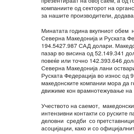
презентираат на овој саем, а од 
компаниите од секторот на органс
за нашите производители, додава
Минатата година вкупниот обем н
Северна Македонија и Руската Фе
194.5427.987 САД долари. Македо
пазар во висина од 52.149.341 до
повеќе или точно 142.393.646 дол
Северна Македонија лани оствари
Руската Федерација во износ од 9
македонските компании мора да го
движиме кон врамнотежување на 
Учеството на саемот, македонскит
интензивни контакти со руските п
деловни средби со претставници 
асоцијации, како и со официјални