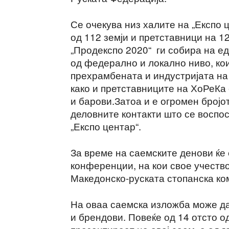
Се очекува низ халите на „Експо 
од 112 земји и претставници на 1
„Продекспо 2020“ ги собира на ед
од федерално и локално ниво, ко
прехрамбената и индустријата на 
како и претставниците на ХоРеКа
и барови.Затоа и е огромен бројо
деловните контакти што се воспо
„Експо центар“.
За време на саемските денови ќе 
конференции, на кои свое учество
Македонско-руската стопанска ко
На оваа саемска изложба може да
и брендови. Повеќе од 14 отсто о