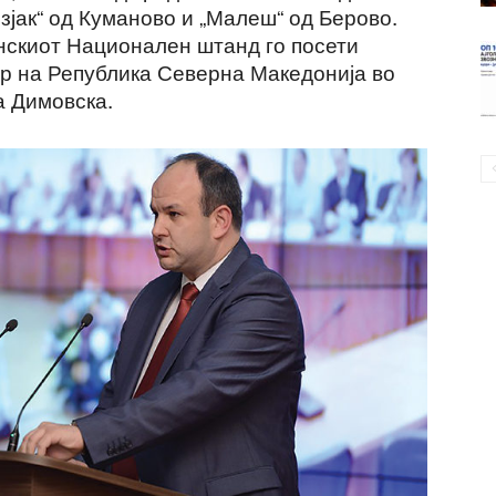
зјак“ од Куманово и „Малеш“ од Берово.
нскиот Национален штанд го посети
р на Република Северна Македонија во
а Димовска.