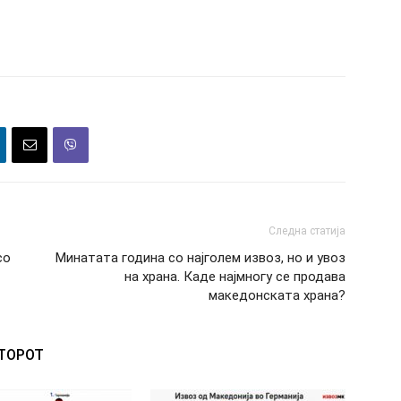
Следна статија
со
Минатата година со најголем извоз, но и увоз
на храна. Каде најмногу се продава
македонската храна?
ВТОРОТ