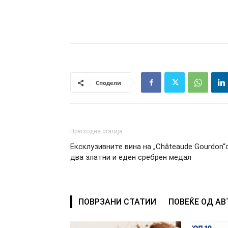
Сподели
Претходна статија
Ексклузивните вина на „Châteaude Gourdon“
два златни и еден сребрен медал
ПОВРЗАНИ СТАТИИ
ПОВЕЌЕ ОД А