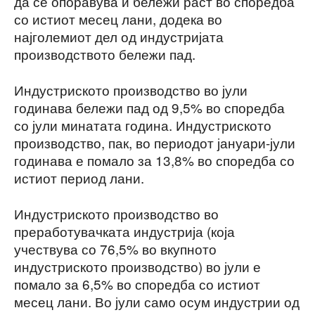
да се опоравува и бележи раст во споредба
со истиот месец лани, додека во
најголемиот дел од индустријата
производството бележи пад.
Индустриското производство во јули
годинава бележи пад од 9,5% во споредба
со јули минатата година. Индустриското
производство, пак, во периодот јануари-јули
годинава е помало за 13,8% во споредба со
истиот период лани.
Индустриското производство во
преработувачката индустрија (која
учествува со 76,5% во вкупното
индустриското производство) во јули е
помало за 6,5% во споредба со истиот
месец лани. Во јули само осум индустрии од