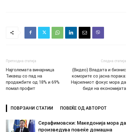
Претходна статија
Следна статија
Најголемата винарница
(Видео) Владата и бизнис
Тиквеш со пад на
коморите со јасна порака:
продажбите од 18% и 69%
Најсилниот фокус мора да
помал профит
биде на економијата
ПОВРЗАНИ СТАТИИ
ПОВЕЌЕ ОД АВТОРОТ
Серафимовски: Македонија мора да
произведува повеќе домашна