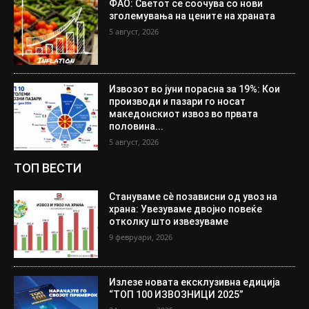
ФАО: Светот се соочува со нови
зголемувања на цените на храната
5 август, 2026
Извозот во јуни порасна за 19%: Кои
производи и пазари го носат
македонскиот извоз во првата
половина...
5 август, 2026
ТОП ВЕСТИ
Стануваме сè позависни од увоз на
храна: Увезуваме двојно повеќе
отколку што извезуваме
9 февруари, 2026
Излезе новата ексклузивна едиција
“ТОП 100 ИЗВОЗНИЦИ 2025”