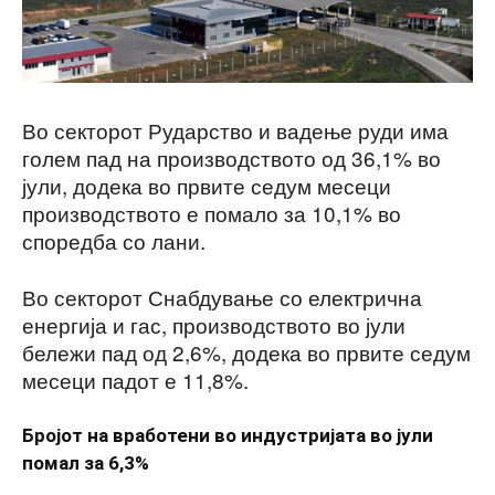
Во секторот Рударство и вадење руди има
голем пад на производството од 36,1% во
јули, додека во првите седум месеци
производството е помало за 10,1% во
споредба со лани.
Во секторот Снабдување со електрична
енергија и гас, производството во јули
бележи пад од 2,6%, додека во првите седум
месеци падот е 11,8%.
Бројот на вработени во индустријата во јули
помал за 6,3%