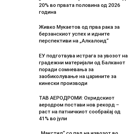
20% во првата половина од 2026
година
Живко Мукаетов од прва рака за
берзанскиот успех и идните
перспективи на „Алкалоид“
ЕУ подготвува истрага за увозот на
градежни материјали од Балканот
поради сомневања за
заобиколување на царините за
кинески производи
ТАВ АЕРОДРОМИ: Охридскиот
аеродром постави нов рекорд –
раст на патничкиот сообраќај од
41% во јули
„Макстил“ со пад на извозот во