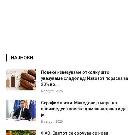
НАЈНОВИ
Повеќе извезуваме отколку што
увезуваме сладолед: Извозот порасна за
20% во...
6 август, 2026
Серафимовски: Македонија мора да
произведува повеќе домашна храна и да
ја...
6 август, 2026
ФАО: Светот се соочува со нови