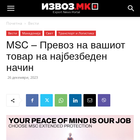
Почетна
Вести
Вести
Македонија
Свет
Транспорт и Логистика
MSC – Превоз на вашиот
товар на најбезбеден
начин
26 декември, 2023