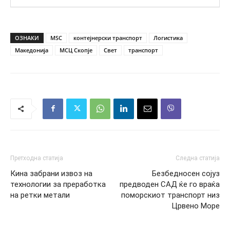
ОЗНАКИ
MSC
контејнерски транспорт
Логистика
Македонија
МСЦ Скопје
Свет
транспорт
Претходна статија
Следна статија
Кина забрани извоз на
Безбедносен сојуз
технологии за преработка
предводен САД ќе го враќа
на ретки метали
поморскиот транспорт низ
Црвено Море