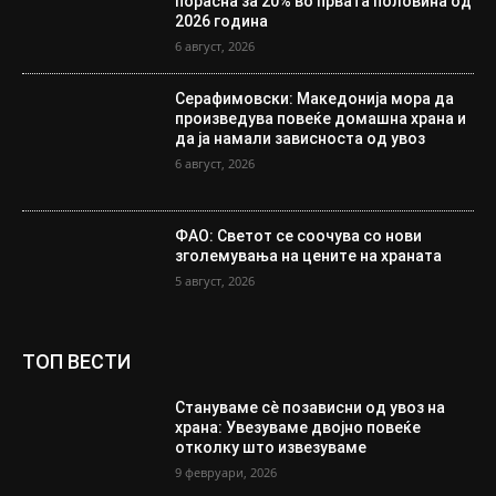
порасна за 20% во првата половина од
2026 година
6 август, 2026
Серафимовски: Македонија мора да
произведува повеќе домашна храна и
да ја намали зависноста од увоз
6 август, 2026
ФАО: Светот се соочува со нови
зголемувања на цените на храната
5 август, 2026
ТОП ВЕСТИ
Стануваме сè позависни од увоз на
храна: Увезуваме двојно повеќе
отколку што извезуваме
9 февруари, 2026