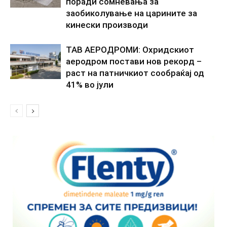
поради сомневања за
заобиколување на царините за
кинески производи
ТАВ АЕРОДРОМИ: Охридскиот
аеродром постави нов рекорд –
раст на патничкиот сообраќај од
41% во јули