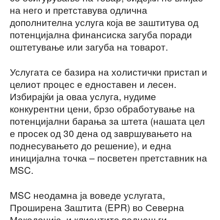
на него и претставува одлична
дополнителна услуга која ве заштитува од
потенцијална финансиска загуба поради
оштетување или загуба на товарот.
Услугата се базира на холистички пристап и
целиот процес е едноставен и лесен.
Избирајќи ја оваа услуга, нудиме
конкурентни цени, брзо обработување на
потенцијални барања за штета (нашата цел
е просек од 30 дена од завршувањето на
поднесувањето до решение), и една
иницијална точка – посветен претставник на
MSC.
MSC неодамна ја воведе услугата,
Проширена Заштита (EPR) во Северна
Македонија, и клиентите веднаш ги