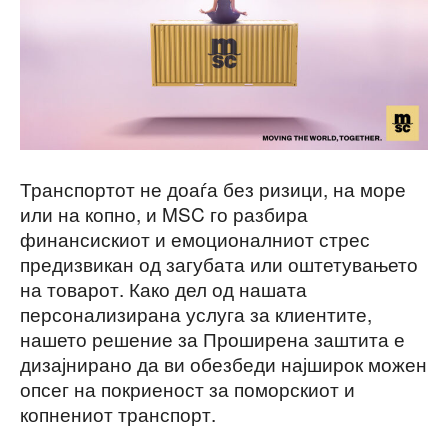
Транспортот не доаѓа без ризици, на море
или на копно, и MSC го разбира
финансискиот и емоционалниот стрес
предизвикан од загубата или оштетувањето
на товарот. Како дел од нашата
персонализирана услуга за клиентите,
нашето решение за Проширена заштита е
дизајнирано да ви обезбеди најширок можен
опсег на покриеност за поморскиот и
копнениот транспорт.