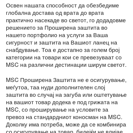
Освен нашата способност да обезбедиме
глобална достава од врата до врата
практично насекаде во светот, го додадовме
решението за Проширена заштита во
нашето портфолио на услуги за Ваша
сигурност и заштита на Вашиот ланец на
снабдување. Тоа е достапно за голем број
категории на товари кои се превезуваат со
MSC на различни дестинации ширум светот.
MSC Проширена Заштита не е осигурување,
меѓутоа, таа нуди дополнителен слој
заштита во случај на загуба или оштетување
на вашиот товар додека е под грижата на
MSC, со проширување на условите за
превоз на стандардниот коносман на MSC.
Доколку има потреба, може да се комбинира
со осигурување на товар, бидејќи не влијае